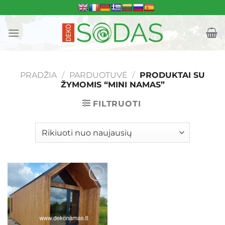
Skip
to
content
PRADŽIA
/
PARDUOTUVĖ
/
PRODUKTAI SU
ŽYMOMIS “MINI NAMAS”
FILTRUOTI
Mėgstamiausias