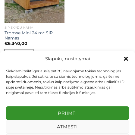
SIP SKYDŲ NAMAI
Tromse Mini 24 m² SIP
Namas
€
6.340,00
Į KREPŠELĮ
Slapukų nustatymai
Siekdami teikti geriausią patirtį, naudojame tokias technologijas
kaip slapukus. Jei sutiksite su šiomis technologijomis, galėsime
apdoroti duomenis, tokius kaip naršymo elgsena arba unikalūs ID
šioje svetainėje. Nesutikimas arba sutikimo atšaukimas gali
neigiamai paveikti tam tikras funkcijas ir funkcijas.
KONTAKTAI
INDIVIDUALŪS PROJEKTAI
MOKĖJIMAS LIZINGU
PIRKIMO TAISYKLĖS
PRISTATYMAS
KEITIMAS IR GRĄŽINIMAS
PRIVATUMO POLITIKA
PRIIMTI
Visos teisės saugomos 2026 ©
dekosodas.lt
ATMESTI