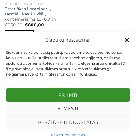
MEDINIAI SANDĖLIUKAI
Estetiškas konteinerių
sandėliukas šiukšlių
konteineriams 1,8×0,9 m
Original
Current
€
950,00
€
800,00
price
price
was:
is:
Į KREPŠELĮ
€950,00.
€800,00.
Slapukų nustatymai
Siekdami teikti geriausią patirtį, naudojame tokias technologijas
kaip slapukus. Jei sutiksite su šiomis technologijomis, galėsime
apdoroti duomenis, tokius kaip naršymo elgsena arba unikalūs ID
šioje svetainėje. Nesutikimas arba sutikimo atšaukimas gali
neigiamai paveikti tam tikras funkcijas ir funkcijas.
KONTAKTAI
INDIVIDUALŪS PROJEKTAI
MOKĖJIMAS LIZINGU
PIRKIMO TAISYKLĖS
PRISTATYMAS
KEITIMAS IR GRĄŽINIMAS
PRIVATUMO POLITIKA
PRIIMTI
Visos teisės saugomos 2026 ©
dekosodas.lt
ATMESTI
PERŽIŪRĖTI NUOSTATAS
Privatumo politika