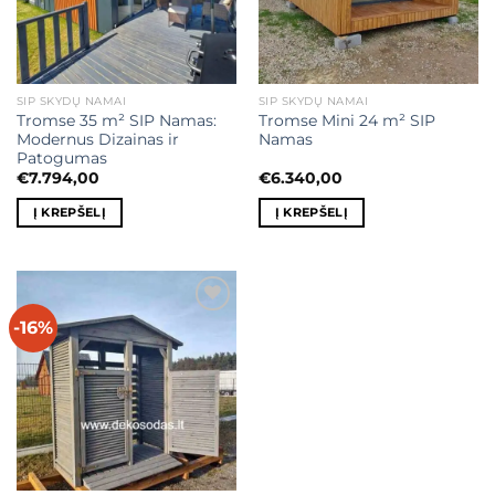
SIP SKYDŲ NAMAI
SIP SKYDŲ NAMAI
Tromse 35 m² SIP Namas:
Tromse Mini 24 m² SIP
Modernus Dizainas ir
Namas
Patogumas
€
7.794,00
€
6.340,00
Į KREPŠELĮ
Į KREPŠELĮ
-16%
Mėgstamiausias