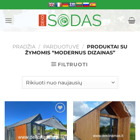
Skip
to
content
PRADŽIA
/
PARDUOTUVĖ
/
PRODUKTAI SU
ŽYMOMIS “MODERNUS DIZAINAS”
FILTRUOTI
Mėgstamiausias
Mėgstamiausias