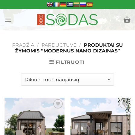
Skip
to
content
PRADŽIA
/
PARDUOTUVĖ
/
PRODUKTAI SU
ŽYMOMIS “MODERNUS NAMO DIZAINAS”
FILTRUOTI
Mėgstamiausias
Mėgstamiausias