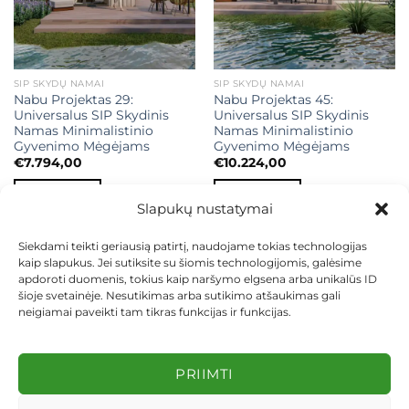
SIP SKYDŲ NAMAI
SIP SKYDŲ NAMAI
Nabu Projektas 29:
Nabu Projektas 45:
Universalus SIP Skydinis
Universalus SIP Skydinis
Namas Minimalistinio
Namas Minimalistinio
Gyvenimo Mėgėjams
Gyvenimo Mėgėjams
€
7.794,00
€
10.224,00
Į KREPŠELĮ
Į KREPŠELĮ
Slapukų nustatymai
Siekdami teikti geriausią patirtį, naudojame tokias technologijas
kaip slapukus. Jei sutiksite su šiomis technologijomis, galėsime
apdoroti duomenis, tokius kaip naršymo elgsena arba unikalūs ID
šioje svetainėje. Nesutikimas arba sutikimo atšaukimas gali
neigiamai paveikti tam tikras funkcijas ir funkcijas.
KONTAKTAI
INDIVIDUALŪS PROJEKTAI
MOKĖJIMAS LIZINGU
PIRKIMO TAISYKLĖS
PRISTATYMAS
KEITIMAS IR GRĄŽINIMAS
PRIVATUMO POLITIKA
PRIIMTI
Visos teisės saugomos 2026 ©
dekosodas.lt