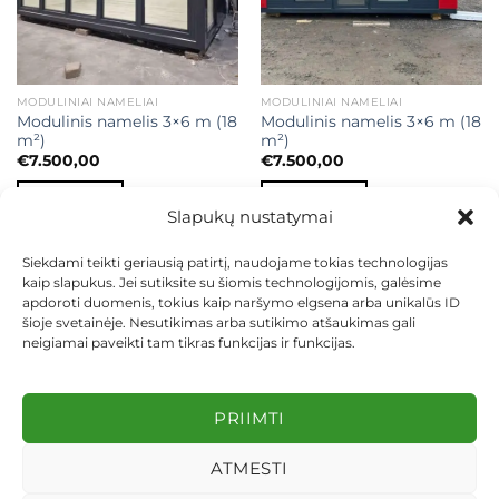
MODULINIAI NAMELIAI
MODULINIAI NAMELIAI
Modulinis namelis 3×6 m (18
Modulinis namelis 3×6 m (18
m²)
m²)
€
7.500,00
€
7.500,00
Į KREPŠELĮ
Į KREPŠELĮ
Slapukų nustatymai
Siekdami teikti geriausią patirtį, naudojame tokias technologijas
kaip slapukus. Jei sutiksite su šiomis technologijomis, galėsime
apdoroti duomenis, tokius kaip naršymo elgsena arba unikalūs ID
šioje svetainėje. Nesutikimas arba sutikimo atšaukimas gali
neigiamai paveikti tam tikras funkcijas ir funkcijas.
KONTAKTAI
INDIVIDUALŪS PROJEKTAI
MOKĖJIMAS LIZINGU
PIRKIMO TAISYKLĖS
PRISTATYMAS
KEITIMAS IR GRĄŽINIMAS
PRIVATUMO POLITIKA
PRIIMTI
Visos teisės saugomos 2026 ©
dekosodas.lt
ATMESTI