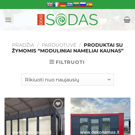
Skip
to
content
PRADŽIA
/
PARDUOTUVĖ
/
PRODUKTAI SU
ŽYMOMIS “MODULINIAI NAMELIAI KAUNAS”
FILTRUOTI
Mėgstamiausias
Mėgstamiausias