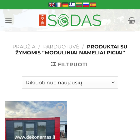
Skip
to
content
PRADŽIA
/
PARDUOTUVĖ
/
PRODUKTAI SU
ŽYMOMIS “MODULINIAI NAMELIAI PIGIAI”
FILTRUOTI
Mėgstamiausias