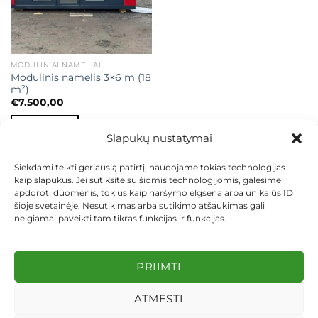
MODULINIAI NAMELIAI
Modulinis namelis 3×6 m (18
m²)
€
7.500,00
Į KREPŠELĮ
Slapukų nustatymai
Siekdami teikti geriausią patirtį, naudojame tokias technologijas
kaip slapukus. Jei sutiksite su šiomis technologijomis, galėsime
apdoroti duomenis, tokius kaip naršymo elgsena arba unikalūs ID
šioje svetainėje. Nesutikimas arba sutikimo atšaukimas gali
neigiamai paveikti tam tikras funkcijas ir funkcijas.
KONTAKTAI
INDIVIDUALŪS PROJEKTAI
MOKĖJIMAS LIZINGU
PIRKIMO TAISYKLĖS
PRISTATYMAS
KEITIMAS IR GRĄŽINIMAS
PRIVATUMO POLITIKA
PRIIMTI
Visos teisės saugomos 2026 ©
dekosodas.lt
ATMESTI