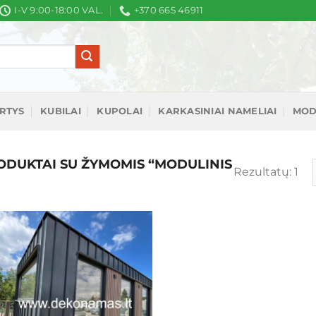
I-V 9:00-18:00 VAL.
+370 665 46911
IRTYS
KUBILAI
KUPOLAI
KARKASINIAI NAMELIAI
MOD
DUKTAI SU ŽYMOMIS “MODULINIS
Rezultatų: 1
Mėgstamiausias