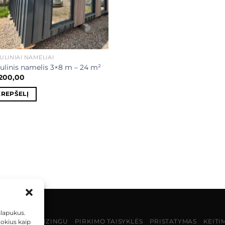
LINIAI NAMELIAI
linis namelis 3×8 m – 24 m²
.200,00
KREPŠELĮ
slapukus.
MOKĖJIMAS LIZINGU
PIRKIMO TAISYKLĖS
PRISTATYMAS
KEITI
tokius kaip