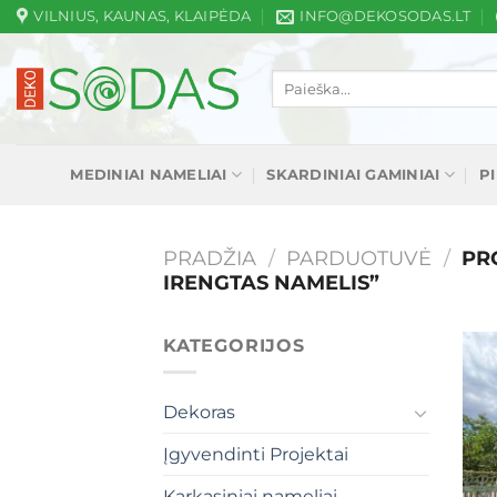
Skip
VILNIUS, KAUNAS, KLAIPĖDA
INFO@DEKOSODAS.LT
to
content
Ieškoti:
MEDINIAI NAMELIAI
SKARDINIAI GAMINIAI
P
PRADŽIA
/
PARDUOTUVĖ
/
PRO
IRENGTAS NAMELIS”
KATEGORIJOS
Dekoras
Įgyvendinti Projektai
Karkasiniai nameliai