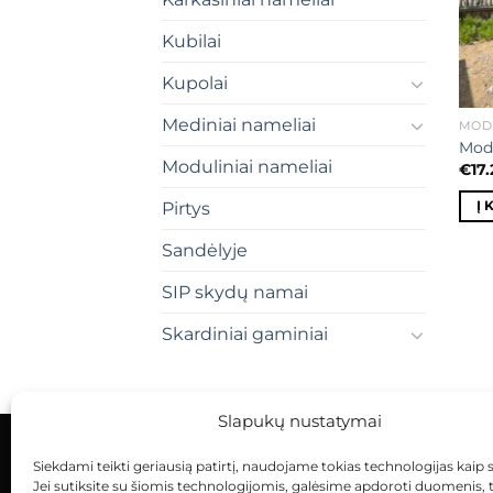
Kubilai
Kupolai
Mediniai nameliai
MODU
Modu
Moduliniai nameliai
€
17
Į 
Pirtys
Sandėlyje
SIP skydų namai
Skardiniai gaminiai
Slapukų nustatymai
Siekdami teikti geriausią patirtį, naudojame tokias technologijas kaip 
KONTAKTAI
INDIVIDUALŪS PROJEKTAI
Jei sutiksite su šiomis technologijomis, galėsime apdoroti duomenis, 