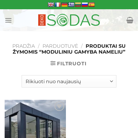
Skip
to
content
PRADŽIA
/
PARDUOTUVĖ
/
PRODUKTAI SU
ŽYMOMIS “MODULINIU GAMYBA NAMELIU”
FILTRUOTI
Mėgstamiausias