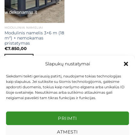
MODULINIAI NAMELIAI
Modulinis namelis 3×6 m (18
m²) + nemokamas
pristatymas
€
7.850,00
Į KREPŠELĮ
Slapukų nustatymai
Siekdami teikti geriausią patirtį, naudojame tokias technologijas
kaip slapukus. Jei sutiksite su šiomis technologijomis, galėsime
apdoroti duomenis, tokius kaip naršymo elgsena arba unikalūs ID
šioje svetainėje. Nesutikimas arba sutikimo atšaukimas gali
neigiamai paveikti tam tikras funkcijas ir funkcijas.
KONTAKTAI
INDIVIDUALŪS PROJEKTAI
MOKĖJIMAS LIZINGU
PIRKIMO TAISYKLĖS
PRISTATYMAS
KEITIMAS IR GRĄŽINIMAS
PRIVATUMO POLITIKA
PRIIMTI
Visos teisės saugomos 2026 ©
dekosodas.lt
ATMESTI