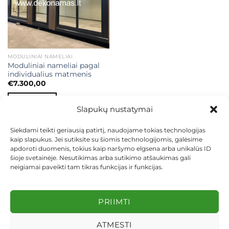
MODULINIAI NAMELIAI
Moduliniai nameliai pagal
individualius matmenis
€
7.300,00
Į KREPŠELĮ
Slapukų nustatymai
Siekdami teikti geriausią patirtį, naudojame tokias technologijas
kaip slapukus. Jei sutiksite su šiomis technologijomis, galėsime
apdoroti duomenis, tokius kaip naršymo elgsena arba unikalūs ID
šioje svetainėje. Nesutikimas arba sutikimo atšaukimas gali
neigiamai paveikti tam tikras funkcijas ir funkcijas.
KONTAKTAI
INDIVIDUALŪS PROJEKTAI
MOKĖJIMAS LIZINGU
PIRKIMO TAISYKLĖS
PRISTATYMAS
KEITIMAS IR GRĄŽINIMAS
PRIVATUMO POLITIKA
PRIIMTI
Visos teisės saugomos 2026 ©
dekosodas.lt
ATMESTI