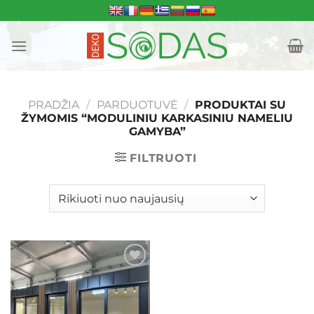
Skip
to
content
PRADŽIA
/
PARDUOTUVĖ
/
PRODUKTAI SU
ŽYMOMIS “MODULINIU KARKASINIU NAMELIU
GAMYBA”
FILTRUOTI
Mėgstamiausias