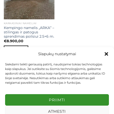
KARKASINIAI NAMELIAI
Kempingo namelis „ARKA“ –
stilingas ir patogus
sprendimas poilsiui 2.5×6 m.
€
8.900,00
Į KREPŠELĮ
Slapukų nustatymai
Siekdami teikti geriausią patirtį, naudojame tokias technologijas
kaip slapukus. Jei sutiksite su šiomis technologijomis, galėsime
apdoroti duomenis, tokius kaip naršymo elgsena arba unikalūs ID
šioje svetainėje. Nesutikimas arba sutikimo atšaukimas gali
neigiamai paveikti tam tikras funkcijas ir funkcijas.
KONTAKTAI
INDIVIDUALŪS PROJEKTAI
MOKĖJIMAS LIZINGU
PIRKIMO TAISYKLĖS
PRISTATYMAS
KEITIMAS IR GRĄŽINIMAS
PRIVATUMO POLITIKA
PRIIMTI
Visos teisės saugomos 2026 ©
dekosodas.lt
ATMESTI