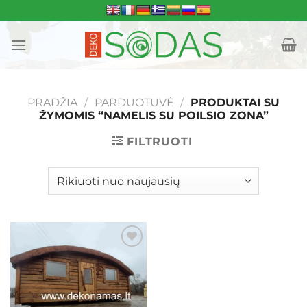
Skip
to
content
PRADŽIA
/
PARDUOTUVĖ
/
PRODUKTAI SU
ŽYMOMIS “NAMELIS SU POILSIO ZONA”
FILTRUOTI
Mėgstamiausias