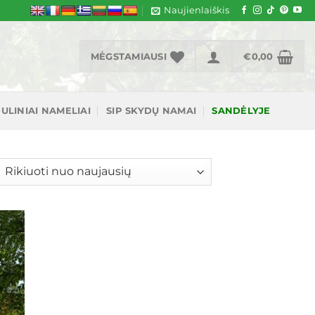
Naujienlaiškis
MĖGSTAMIAUSI
€
0,00
ULINIAI NAMELIAI
SIP SKYDŲ NAMAI
SANDĖLYJE
šiuojama
gal
jausią
ias