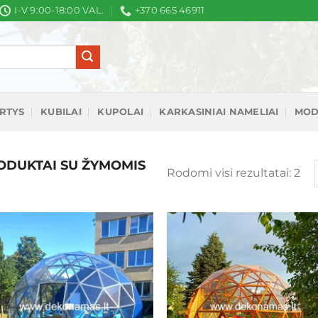
I-V 9:00-18:00 VAL.
+370 665 46911
IRTYS
KUBILAI
KUPOLAI
KARKASINIAI NAMELIAI
MOD
DUKTAI SU ŽYMOMIS
Rū
Rodomi visi rezultatai: 2
pa
nau
Mėgstamiausias
Mėgstamiaus