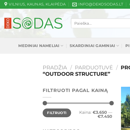
Skip
VILNIUS, KAUNAS, KLAIPĖDA
INFO@DEKOSODAS.LT
to
content
Ieškoti:
MEDINIAI NAMELIAI
SKARDINIAI GAMINIAI
P
PRADŽIA
/
PARDUOTUVĖ
/
PRO
“OUTDOOR STRUCTURE”
FILTRUOTI PAGAL KAINĄ
Min
Maks
Kaina:
€3.650
—
FILTRUOTI
kaina
kaina
€7.450