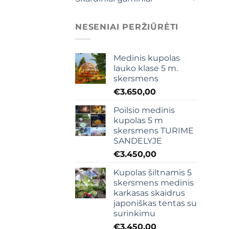
NESENIAI PERŽIŪRĖTI
Medinis kupolas
lauko klase 5 m.
skersmens
€
3.650,00
Poilsio medinis
kupolas 5 m
skersmens TURIME
SANDELYJE
€
3.450,00
Kupolas šiltnamis 5
skersmens medinis
karkasas skaidrus
japoniškas tentas su
surinkimu
€
3.450,00