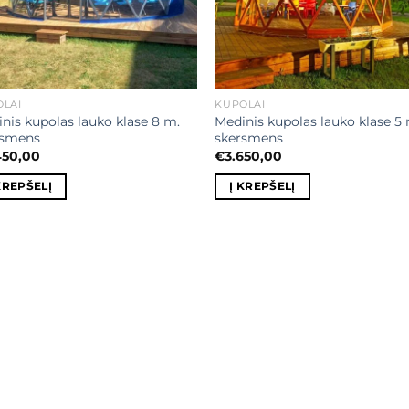
OLAI
KUPOLAI
nis kupolas lauko klase 8 m.
Medinis kupolas lauko klase 5
rsmens
skersmens
450,00
€
3.650,00
KREPŠELĮ
Į KREPŠELĮ