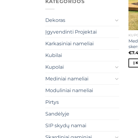
KATEGORIJOS
Dekoras
Įgyvendinti Projektai
KUP
Medi
Karkasiniai nameliai
ske
€
7.
Kubilai
Į 
Kupolai
Mediniai nameliai
Moduliniai nameliai
Pirtys
Sandėlyje
SIP skydų namai
Skardiniai gaminiai