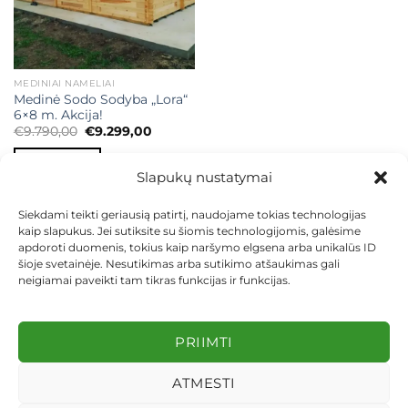
MEDINIAI NAMELIAI
Medinė Sodo Sodyba „Lora“
6×8 m. Akcija!
Original
Current
€
9.790,00
€
9.299,00
price
price
was:
is:
Į KREPŠELĮ
€9.790,00.
€9.299,00.
Slapukų nustatymai
Siekdami teikti geriausią patirtį, naudojame tokias technologijas
kaip slapukus. Jei sutiksite su šiomis technologijomis, galėsime
apdoroti duomenis, tokius kaip naršymo elgsena arba unikalūs ID
šioje svetainėje. Nesutikimas arba sutikimo atšaukimas gali
neigiamai paveikti tam tikras funkcijas ir funkcijas.
KONTAKTAI
INDIVIDUALŪS PROJEKTAI
MOKĖJIMAS LIZINGU
PIRKIMO TAISYKLĖS
PRISTATYMAS
KEITIMAS IR GRĄŽINIMAS
PRIVATUMO POLITIKA
PRIIMTI
Visos teisės saugomos 2026 ©
dekosodas.lt
ATMESTI