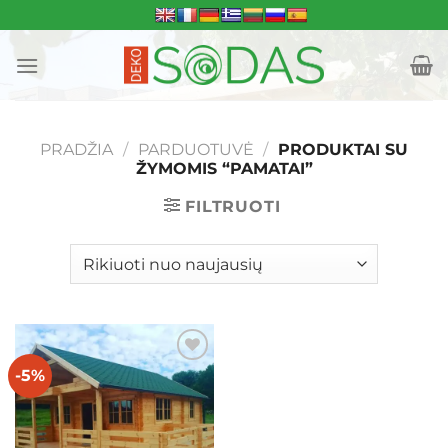
Skip
to
content
PRADŽIA
/
PARDUOTUVĖ
/
PRODUKTAI SU
ŽYMOMIS “PAMATAI”
FILTRUOTI
-5%
Mėgstamiausias