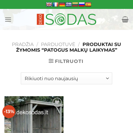
Skip
to
content
PRADŽIA
/
PARDUOTUVĖ
/
PRODUKTAI SU
ŽYMOMIS “PATOGUS MALKŲ LAIKYMAS”
FILTRUOTI
-13%
Mėgstamiausias