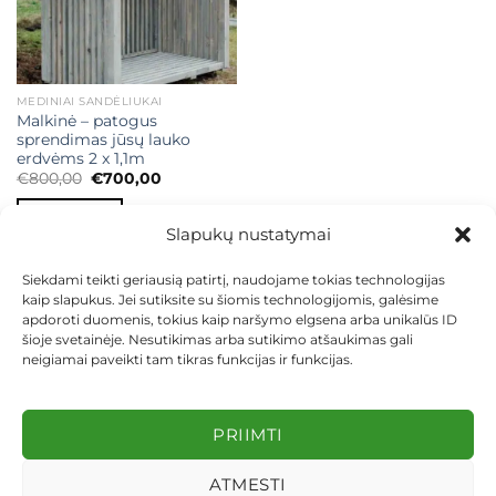
MEDINIAI SANDĖLIUKAI
Malkinė – patogus
sprendimas jūsų lauko
erdvėms 2 x 1,1m
Original
Current
€
800,00
€
700,00
price
price
was:
is:
Į KREPŠELĮ
€800,00.
€700,00.
Slapukų nustatymai
Siekdami teikti geriausią patirtį, naudojame tokias technologijas
kaip slapukus. Jei sutiksite su šiomis technologijomis, galėsime
apdoroti duomenis, tokius kaip naršymo elgsena arba unikalūs ID
šioje svetainėje. Nesutikimas arba sutikimo atšaukimas gali
neigiamai paveikti tam tikras funkcijas ir funkcijas.
KONTAKTAI
INDIVIDUALŪS PROJEKTAI
MOKĖJIMAS LIZINGU
PIRKIMO TAISYKLĖS
PRISTATYMAS
KEITIMAS IR GRĄŽINIMAS
PRIVATUMO POLITIKA
PRIIMTI
Visos teisės saugomos 2026 ©
dekosodas.lt
ATMESTI