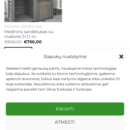
MEDINIAI SANDĖLIUKAI
Medinins sandėliukas su
malkine 2×1,1 m.
Original
Current
€
900,00
€
750,00
price
price
was:
is:
Į KREPŠELĮ
€900,00.
€750,00.
Slapukų nustatymai
Siekdami teikti geriausią patirtį, naudojame tokias technologijas
kaip slapukus. Jei sutiksite su šiomis technologijomis, galėsime
apdoroti duomenis, tokius kaip naršymo elgsena arba unikalūs ID
šioje svetainėje. Nesutikimas arba sutikimo atšaukimas gali
neigiamai paveikti tam tikras funkcijas ir funkcijas.
KONTAKTAI
INDIVIDUALŪS PROJEKTAI
MOKĖJIMAS LIZINGU
PIRKIMO TAISYKLĖS
PRISTATYMAS
KEITIMAS IR GRĄŽINIMAS
PRIVATUMO POLITIKA
PRIIMTI
Visos teisės saugomos 2026 ©
dekosodas.lt
ATMESTI