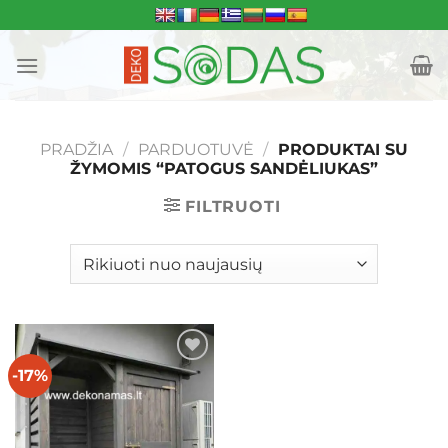
Skip
to
content
PRADŽIA
/
PARDUOTUVĖ
/
PRODUKTAI SU
ŽYMOMIS “PATOGUS SANDĖLIUKAS”
FILTRUOTI
-17%
Mėgstamiausias