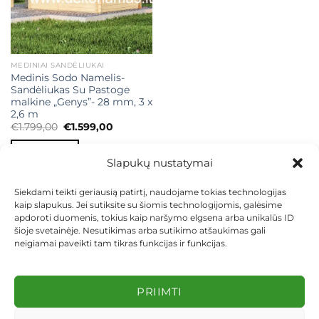
MEDINIAI SANDĖLIUKAI
Medinis Sodo Namelis-
Sandėliukas Su Pastoge
malkine „Genys”- 28 mm, 3 x
2,6 m
Original
Current
€
1.799,00
€
1.599,00
price
price
was:
is:
Į KREPŠELĮ
€1.799,00.
€1.599,00.
Slapukų nustatymai
Siekdami teikti geriausią patirtį, naudojame tokias technologijas
kaip slapukus. Jei sutiksite su šiomis technologijomis, galėsime
apdoroti duomenis, tokius kaip naršymo elgsena arba unikalūs ID
šioje svetainėje. Nesutikimas arba sutikimo atšaukimas gali
neigiamai paveikti tam tikras funkcijas ir funkcijas.
KONTAKTAI
INDIVIDUALŪS PROJEKTAI
MOKĖJIMAS LIZINGU
PIRKIMO TAISYKLĖS
PRISTATYMAS
KEITIMAS IR GRĄŽINIMAS
PRIVATUMO POLITIKA
PRIIMTI
Visos teisės saugomos 2026 ©
dekosodas.lt