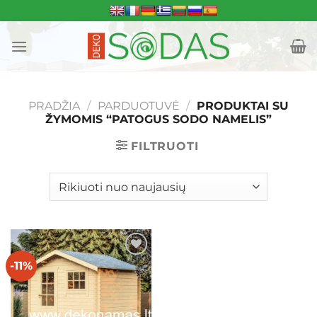
Skip
to
content
PRADŽIA
/
PARDUOTUVĖ
/
PRODUKTAI SU
ŽYMOMIS “PATOGUS SODO NAMELIS”
FILTRUOTI
-11%
Mėgstamiausias