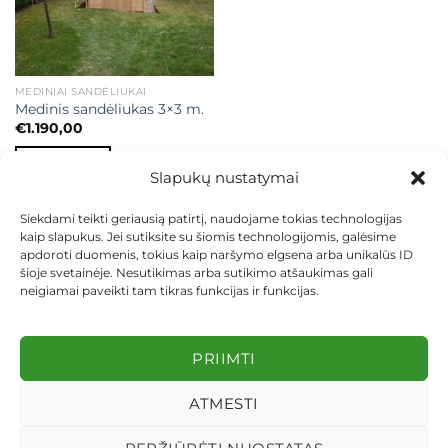
MEDINIAI SANDĖLIUKAI
Medinis sandėliukas 3×3 m.
€
1.190,00
Į KREPŠELĮ
Slapukų nustatymai
Siekdami teikti geriausią patirtį, naudojame tokias technologijas
kaip slapukus. Jei sutiksite su šiomis technologijomis, galėsime
apdoroti duomenis, tokius kaip naršymo elgsena arba unikalūs ID
šioje svetainėje. Nesutikimas arba sutikimo atšaukimas gali
neigiamai paveikti tam tikras funkcijas ir funkcijas.
KONTAKTAI
INDIVIDUALŪS PROJEKTAI
MOKĖJIMAS LIZINGU
PIRKIMO TAISYKLĖS
PRISTATYMAS
KEITIMAS IR GRĄŽINIMAS
PRIVATUMO POLITIKA
PRIIMTI
Visos teisės saugomos 2026 ©
dekosodas.lt
ATMESTI