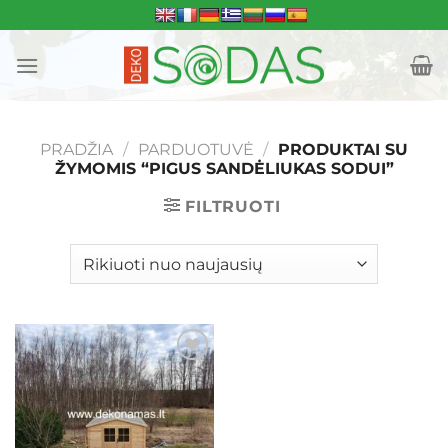
Skip
to
content
PRADŽIA
/
PARDUOTUVĖ
/
PRODUKTAI SU
ŽYMOMIS “PIGUS SANDĖLIUKAS SODUI”
FILTRUOTI
Mėgstamiausias