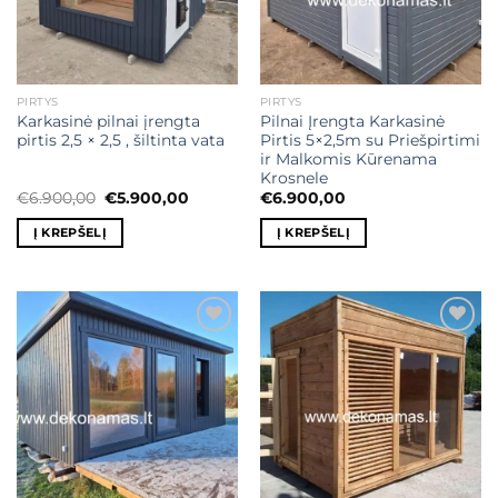
PIRTYS
PIRTYS
Karkasinė pilnai įrengta
Pilnai Įrengta Karkasinė
pirtis 2,5 × 2,5 , šiltinta vata
Pirtis 5×2,5m su Priešpirtimi
ir Malkomis Kūrenama
Krosnele
Original
Current
€
6.900,00
€
5.900,00
€
6.900,00
price
price
was:
is:
Į KREPŠELĮ
Į KREPŠELĮ
€6.900,00.
€5.900,00.
Mėgstamiausias
Mėgstamiausias