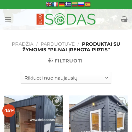
Skip
to
content
PRADŽIA
/
PARDUOTUVĖ
/
PRODUKTAI SU
ŽYMOMIS “PILNAI ĮRENGTA PIRTIS”
FILTRUOTI
-14%
Mėgstamiausias
Mėgstamiausias