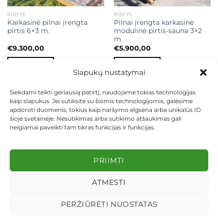
PIRTYS
PIRTYS
Karkasinė pilnai įrengta
Pilnai įrengta karkasinė
pirtis 6×3 m.
modulinė pirtis-sauna 3×2
m.
€
9.300,00
€
5.900,00
Į KREPŠELĮ
Į KREPŠELĮ
Slapukų nustatymai
Siekdami teikti geriausią patirtį, naudojame tokias technologijas
kaip slapukus. Jei sutiksite su šiomis technologijomis, galėsime
apdoroti duomenis, tokius kaip naršymo elgsena arba unikalūs ID
šioje svetainėje. Nesutikimas arba sutikimo atšaukimas gali
neigiamai paveikti tam tikras funkcijas ir funkcijas.
KONTAKTAI
INDIVIDUALŪS PROJEKTAI
MOKĖJIMAS LIZINGU
PIRKIMO TAISYKLĖS
PRISTATYMAS
KEITIMAS IR GRĄŽINIMAS
PRIVATUMO POLITIKA
PRIIMTI
Visos teisės saugomos 2026 ©
dekosodas.lt
ATMESTI
PERŽIŪRĖTI NUOSTATAS