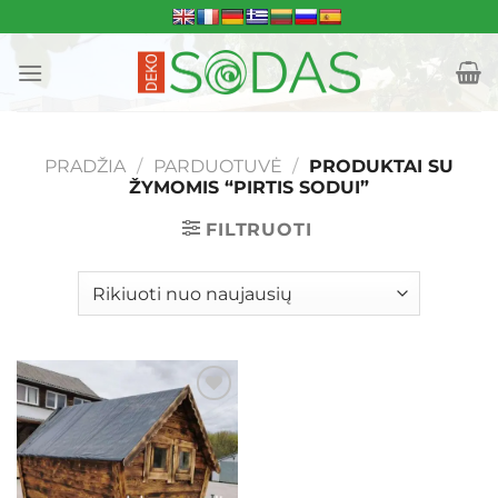
Skip
to
content
PRADŽIA
/
PARDUOTUVĖ
/
PRODUKTAI SU
ŽYMOMIS “PIRTIS SODUI”
FILTRUOTI
Mėgstamiausias