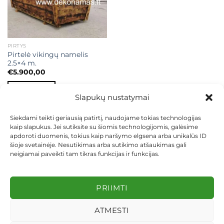
PIRTYS
Pirtelė vikingų namelis
2.5×4 m.
€
5.900,00
Į KREPŠELĮ
Slapukų nustatymai
Siekdami teikti geriausią patirtį, naudojame tokias technologijas
kaip slapukus. Jei sutiksite su šiomis technologijomis, galėsime
apdoroti duomenis, tokius kaip naršymo elgsena arba unikalūs ID
šioje svetainėje. Nesutikimas arba sutikimo atšaukimas gali
neigiamai paveikti tam tikras funkcijas ir funkcijas.
KONTAKTAI
INDIVIDUALŪS PROJEKTAI
MOKĖJIMAS LIZINGU
PIRKIMO TAISYKLĖS
PRISTATYMAS
KEITIMAS IR GRĄŽINIMAS
PRIVATUMO POLITIKA
PRIIMTI
Visos teisės saugomos 2026 ©
dekosodas.lt
ATMESTI