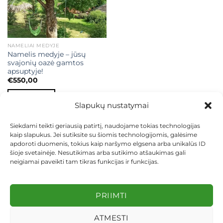
NAMELIAI MEDYJE
Namelis medyje – jūsų
svajonių oazė gamtos
apsuptyje!
€
550,00
Į KREPŠELĮ
Slapukų nustatymai
Siekdami teikti geriausią patirtį, naudojame tokias technologijas
kaip slapukus. Jei sutiksite su šiomis technologijomis, galėsime
apdoroti duomenis, tokius kaip naršymo elgsena arba unikalūs ID
šioje svetainėje. Nesutikimas arba sutikimo atšaukimas gali
neigiamai paveikti tam tikras funkcijas ir funkcijas.
KONTAKTAI
INDIVIDUALŪS PROJEKTAI
MOKĖJIMAS LIZINGU
PIRKIMO TAISYKLĖS
PRISTATYMAS
KEITIMAS IR GRĄŽINIMAS
PRIVATUMO POLITIKA
PRIIMTI
Visos teisės saugomos 2026 ©
dekosodas.lt
ATMESTI