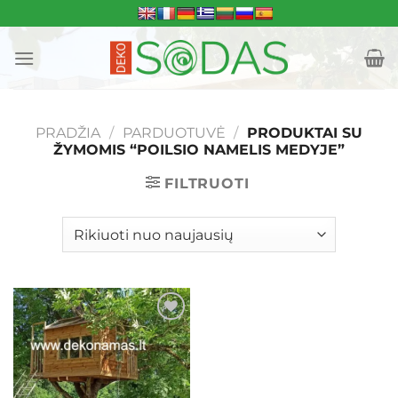
Skip
to
content
PRADŽIA
/
PARDUOTUVĖ
/
PRODUKTAI SU
ŽYMOMIS “POILSIO NAMELIS MEDYJE”
FILTRUOTI
Mėgstamiausias