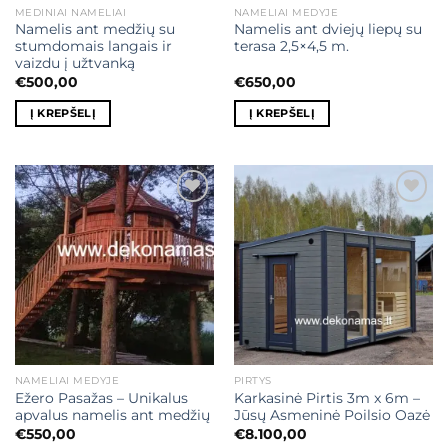
MEDINIAI NAMELIAI
NAMELIAI MEDYJE
Namelis ant medžių su
Namelis ant dviejų liepų su
stumdomais langais ir
terasa 2,5×4,5 m.
vaizdu į užtvanką
€
500,00
€
650,00
Į KREPŠELĮ
Į KREPŠELĮ
Mėgstamiausias
Mėgstamiausias
NAMELIAI MEDYJE
PIRTYS
Ežero Pasažas – Unikalus
Karkasinė Pirtis 3m x 6m –
apvalus namelis ant medžių
Jūsų Asmeninė Poilsio Oazė
€
550,00
€
8.100,00