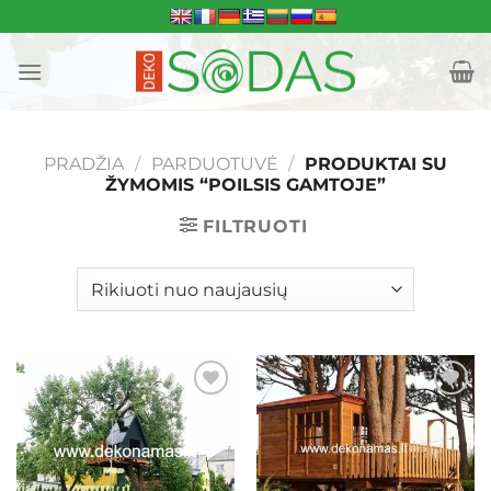
Skip
to
content
PRADŽIA
/
PARDUOTUVĖ
/
PRODUKTAI SU
ŽYMOMIS “POILSIS GAMTOJE”
FILTRUOTI
Mėgstamiausias
Mėgstamiausias