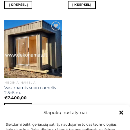
Į KREPŠELĮ
Į KREPŠELĮ
Mėgstamiausias
MEDINIAI NAMELIAI
Vasarnamis sodo namelis
2,5×5 m.
€
7.400,00
Į KREPŠELĮ
Slapukų nustatymai
Siekdami teikti geriausią patirtį, naudojame tokias technologijas
kaip slapukus. Jei sutiksite su šiomis technologijomis, galėsime