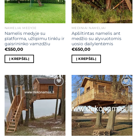
NAMELIAI MEDYJE
MEDINIAI NAMELIAI
Namelis medyje su
Apšiltintas namelis ant
platforma, užlipimu tinklu ir
medžio su alyvuotomis
gaisrininko vamzdžiu
uosio dailylentėmis
€
550,00
€
650,00
Į KREPŠELĮ
Į KREPŠELĮ
Mėgstamiausias
Mėgstamiausias