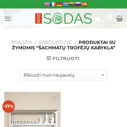
Skip
to
content
PRADŽIA
/
PARDUOTUVĖ
/
PRODUKTAI SU
ŽYMOMIS “ŠACHMATŲ TROFĖJŲ KABYKLA”
FILTRUOTI
-17%
Mėgstamiausias