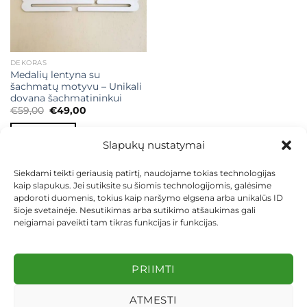
DEKORAS
Medalių lentyna su
šachmatų motyvu – Unikali
dovana šachmatininkui
Original
Current
€
59,00
€
49,00
price
price
was:
is:
Į KREPŠELĮ
€59,00.
€49,00.
Slapukų nustatymai
Siekdami teikti geriausią patirtį, naudojame tokias technologijas
kaip slapukus. Jei sutiksite su šiomis technologijomis, galėsime
apdoroti duomenis, tokius kaip naršymo elgsena arba unikalūs ID
šioje svetainėje. Nesutikimas arba sutikimo atšaukimas gali
neigiamai paveikti tam tikras funkcijas ir funkcijas.
KONTAKTAI
INDIVIDUALŪS PROJEKTAI
MOKĖJIMAS LIZINGU
PIRKIMO TAISYKLĖS
PRISTATYMAS
KEITIMAS IR GRĄŽINIMAS
PRIVATUMO POLITIKA
PRIIMTI
Visos teisės saugomos 2026 ©
dekosodas.lt
ATMESTI