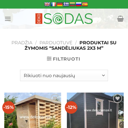
Skip
to
content
PRADŽIA
/
PARDUOTUVĖ
/
PRODUKTAI SU
ŽYMOMIS “SANDĖLIUKAS 2X3 M”
FILTRUOTI
-15%
-12%
Mėgstamiausias
Mėgstamiausias