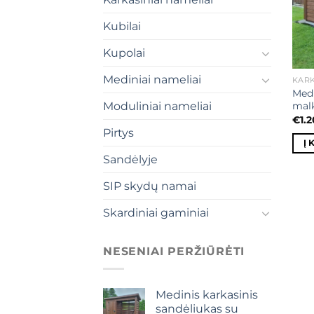
Kubilai
Kupolai
Mediniai nameliai
KARK
Medi
malk
Moduliniai nameliai
€
1.
Pirtys
Į 
Sandėlyje
SIP skydų namai
Skardiniai gaminiai
NESENIAI PERŽIŪRĖTI
Medinis karkasinis
sandėliukas su