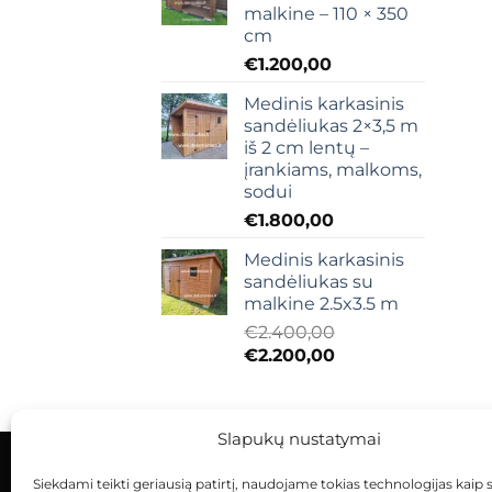
malkine – 110 × 350
cm
€
1.200,00
Medinis karkasinis
sandėliukas 2×3,5 m
iš 2 cm lentų –
įrankiams, malkoms,
sodui
€
1.800,00
Medinis karkasinis
sandėliukas su
malkine 2.5x3.5 m
€
2.400,00
Original
Current
€
2.200,00
price
price
was:
is:
€2.400,00.
€2.200,00.
Slapukų nustatymai
Siekdami teikti geriausią patirtį, naudojame tokias technologijas kaip 