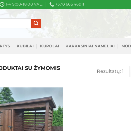
I-V 9:00-18:00 VAL.
+370 665 46911
IRTYS
KUBILAI
KUPOLAI
KARKASINIAI NAMELIAI
MOD
DUKTAI SU ŽYMOMIS
Rezultatų: 1
Mėgstamiausias