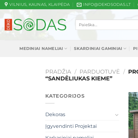
Skip
VILNIUS, KAUNAS, KLAIPĖDA
INFO@DEKOSODAS.LT
to
content
Ieškoti:
MEDINIAI NAMELIAI
SKARDINIAI GAMINIAI
P
PRADŽIA
/
PARDUOTUVĖ
/
PRO
“SANDĖLIUKAS KIEME”
KATEGORIJOS
Dekoras
Įgyvendinti Projektai
Karkasiniai nameliai