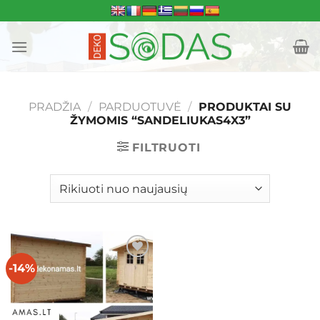
Skip
to
content
PRADŽIA
/
PARDUOTUVĖ
/
PRODUKTAI SU
ŽYMOMIS “SANDELIUKAS4X3”
FILTRUOTI
-14%
Mėgstamiausias