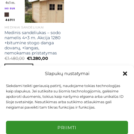
MEDINIAI SANDĖLIUKAI
Medinis sandėliukas – sodo
namelis 4×3 m. Akcija 1280
+bitumine stogo danga
dovanų, +langas,
nemokamas pristatymas
Original
Current
€
1.480,00
€
1.280,00
price
price
was:
is:
Į KREPŠELĮ
€1.480,00.
€1.280,00.
Slapukų nustatymai
Siekdami teikti geriausią patirtį, naudojame tokias technologijas
kaip slapukus. Jei sutiksite su šiomis technologijomis, galėsime
apdoroti duomenis, tokius kaip naršymo elgsena arba unikalūs ID
šioje svetainėje. Nesutikimas arba sutikimo atšaukimas gali
neigiamai paveikti tam tikras funkcijas ir funkcijas.
KONTAKTAI
INDIVIDUALŪS PROJEKTAI
MOKĖJIMAS LIZINGU
PIRKIMO TAISYKLĖS
PRISTATYMAS
KEITIMAS IR GRĄŽINIMAS
PRIVATUMO POLITIKA
PRIIMTI