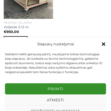
MEDINIAI VOLJIERAI
Voljeras 2×3 m
€
950,00
Į KREPŠELĮ
Slapukų nustatymai
Siekdami teikti geriausią patirtį, naudojame tokias technologijas
kaip slapukus. Jei sutiksite su šiomis technologijomis, galėsime
apdoroti duomenis, tokius kaip naršymo elgsena arba unikalūs ID
šioje svetainėje. Nesutikimas arba sutikimo atšaukimas gali
neigiamai paveikti tam tikras funkcijas ir funkcijas.
KONTAKTAI
INDIVIDUALŪS PROJEKTAI
MOKĖJIMAS LIZINGU
PIRKIMO TAISYKLĖS
PRISTATYMAS
KEITIMAS IR GRĄŽINIMAS
PRIVATUMO POLITIKA
PRIIMTI
Visos teisės saugomos 2026 ©
dekosodas.lt
ATMESTI