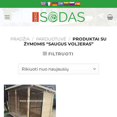
Skip
to
content
PRADŽIA
/
PARDUOTUVĖ
/
PRODUKTAI SU
ŽYMOMIS “SAUGUS VOLJERAS”
FILTRUOTI
Mėgstamiausias