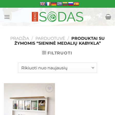
Skip
to
content
PRADŽIA
/
PARDUOTUVĖ
/
PRODUKTAI SU
ŽYMOMIS “SIENINĖ MEDALIŲ KABYKLA”
FILTRUOTI
Mėgstamiausias