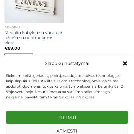
DEKORAS
Medalių kabykla su vardu ar
užrašu su nuotraukoms
vieta
€
89,00
Į KREPŠELĮ
Slapukų nustatymai
Siekdami teikti geriausią patirtį, naudojame tokias technologijas
kaip slapukus. Jei sutiksite su šiomis technologijomis, galėsime
apdoroti duomenis, tokius kaip naršymo elgsena arba unikalūs ID
šioje svetainėje. Nesutikimas arba sutikimo atšaukimas gali
neigiamai paveikti tam tikras funkcijas ir funkcijas.
KONTAKTAI
INDIVIDUALŪS PROJEKTAI
MOKĖJIMAS LIZINGU
PIRKIMO TAISYKLĖS
PRISTATYMAS
KEITIMAS IR GRĄŽINIMAS
PRIVATUMO POLITIKA
PRIIMTI
Visos teisės saugomos 2026 ©
dekosodas.lt
ATMESTI