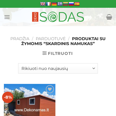
Skip
to
content
PRADŽIA
/
PARDUOTUVĖ
/
PRODUKTAI SU
ŽYMOMIS “SKARDINIS NAMUKAS”
FILTRUOTI
-8%
Mėgstamiausias