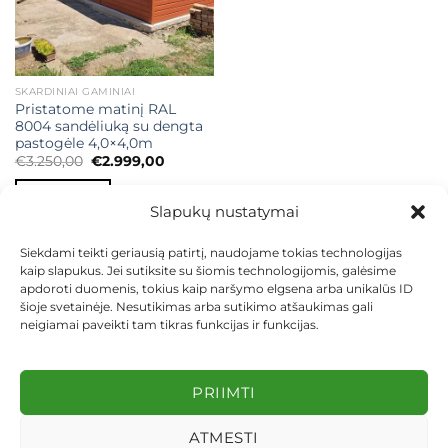
SKARDINIAI GAMINIAI
Pristatome matinį RAL
8004 sandėliuką su dengta
pastogėle 4,0×4,0m
Original
Current
€
3.250,00
€
2.999,00
price
price
was:
is:
Į KREPŠELĮ
€3.250,00.
€2.999,00.
Slapukų nustatymai
Siekdami teikti geriausią patirtį, naudojame tokias technologijas
kaip slapukus. Jei sutiksite su šiomis technologijomis, galėsime
apdoroti duomenis, tokius kaip naršymo elgsena arba unikalūs ID
šioje svetainėje. Nesutikimas arba sutikimo atšaukimas gali
neigiamai paveikti tam tikras funkcijas ir funkcijas.
KONTAKTAI
INDIVIDUALŪS PROJEKTAI
MOKĖJIMAS LIZINGU
PIRKIMO TAISYKLĖS
PRISTATYMAS
KEITIMAS IR GRĄŽINIMAS
PRIVATUMO POLITIKA
PRIIMTI
Visos teisės saugomos 2026 ©
dekosodas.lt
ATMESTI