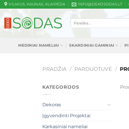
Skip
VILNIUS, KAUNAS, KLAIPĖDA
INFO@DEKOSODAS.LT
to
content
Ieškoti:
MEDINIAI NAMELIAI
SKARDINIAI GAMINIAI
P
PRADŽIA
/
PARDUOTUVĖ
/
PRO
KATEGORIJOS
Pro
Dekoras
Įgyvendinti Projektai
Karkasiniai nameliai