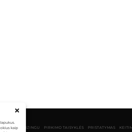
slapukus.
MOKĖJIMAS LIZINGU
PIRKIMO TAISYKLĖS
PRISTATYMAS
KEITI
tokius kaip