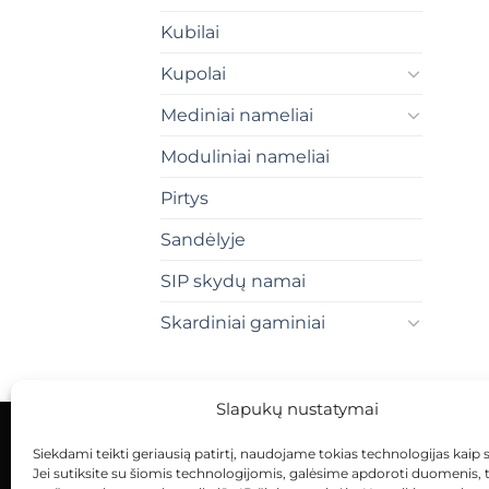
Kubilai
Kupolai
Mediniai nameliai
Moduliniai nameliai
Pirtys
Sandėlyje
SIP skydų namai
Skardiniai gaminiai
Slapukų nustatymai
Siekdami teikti geriausią patirtį, naudojame tokias technologijas kaip 
KONTAKTAI
INDIVIDUALŪS PROJEKTAI
Jei sutiksite su šiomis technologijomis, galėsime apdoroti duomenis, 