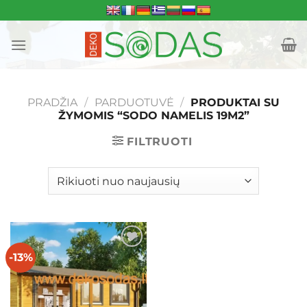
Skip
to
content
PRADŽIA
/
PARDUOTUVĖ
/
PRODUKTAI SU
ŽYMOMIS “SODO NAMELIS 19M2”
FILTRUOTI
-13%
Mėgstamiausias