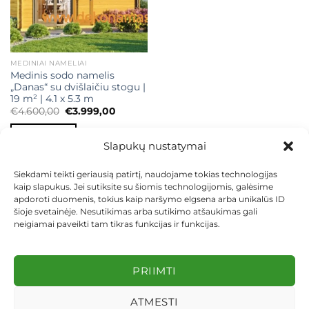
MEDINIAI NAMELIAI
Medinis sodo namelis
„Danas“ su dvišlaičiu stogu |
19 m² | 4.1 x 5.3 m
Original
Current
€
4.600,00
€
3.999,00
price
price
was:
is:
Į KREPŠELĮ
€4.600,00.
€3.999,00.
Slapukų nustatymai
Siekdami teikti geriausią patirtį, naudojame tokias technologijas
kaip slapukus. Jei sutiksite su šiomis technologijomis, galėsime
apdoroti duomenis, tokius kaip naršymo elgsena arba unikalūs ID
šioje svetainėje. Nesutikimas arba sutikimo atšaukimas gali
neigiamai paveikti tam tikras funkcijas ir funkcijas.
KONTAKTAI
INDIVIDUALŪS PROJEKTAI
MOKĖJIMAS LIZINGU
PIRKIMO TAISYKLĖS
PRISTATYMAS
KEITIMAS IR GRĄŽINIMAS
PRIVATUMO POLITIKA
PRIIMTI
Visos teisės saugomos 2026 ©
dekosodas.lt
ATMESTI