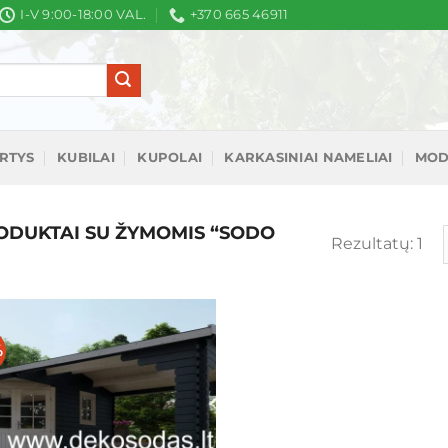
I-V 9:00-18:00 VAL.
+370 665 46911
IRTYS
KUBILAI
KUPOLAI
KARKASINIAI NAMELIAI
MOD
DUKTAI SU ŽYMOMIS “SODO
Rezultatų: 1
%
Mėgstamiausias