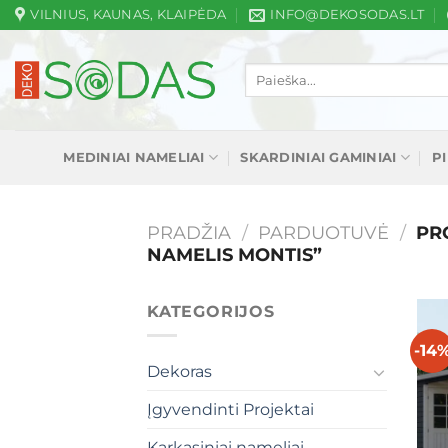
Skip
VILNIUS, KAUNAS, KLAIPĖDA
INFO@DEKOSODAS.LT
to
content
Ieškoti:
MEDINIAI NAMELIAI
SKARDINIAI GAMINIAI
P
PRADŽIA
/
PARDUOTUVĖ
/
PRO
NAMELIS MONTIS”
KATEGORIJOS
-14
Dekoras
Įgyvendinti Projektai
Karkasiniai nameliai