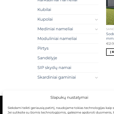
Kubilai
Kupolai
Mediniai nameliai
SAND
Sodo
mm, 
Moduliniai nameliai
€
2.
Pirtys
Į 
Sandėlyje
SIP skydų namai
Skardiniai gaminiai
Slapukų nustatymai
Siekdami teikti geriausią patirtį, naudojame tokias technologijas kaip 
KONTAKTAI
INDIVIDUALŪS PROJEKTAI
Jei sutiksite su šiomis technologijomis, galėsime apdoroti duomenis, 