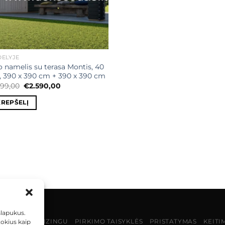
ĖLYJE
 namelis su terasa Montis, 40
390 x 390 cm + 390 x 390 cm
Original
Current
999,00
€
2.590,00
price
price
was:
is:
KREPŠELĮ
€2.999,00.
€2.590,00.
slapukus.
MOKĖJIMAS LIZINGU
PIRKIMO TAISYKLĖS
PRISTATYMAS
KEITI
tokius kaip