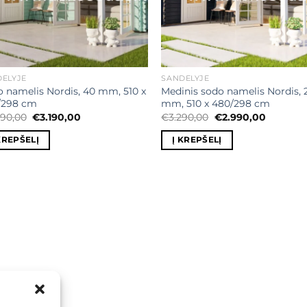
ĖLYJE
SANDĖLYJE
 namelis Nordis, 40 mm, 510 x
Medinis sodo namelis Nordis, 
/298 cm
mm, 510 x 480/298 cm
Original
Current
Original
Current
690,00
€
3.190,00
€
3.290,00
€
2.990,00
price
price
price
price
was:
is:
was:
is:
KREPŠELĮ
Į KREPŠELĮ
€3.690,00.
€3.190,00.
€3.290,00.
€2.990,0