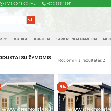
I-V 9:00-18:00 VAL.
+370 665 46911
IRTYS
KUBILAI
KUPOLAI
KARKASINIAI NAMELIAI
MOD
DUKTAI SU ŽYMOMIS
Rū
Rodomi visi rezultatai: 2
pa
nau
%
-9%
Mėgstamiausias
Mėgstamiaus