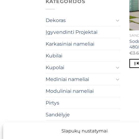
KATEGORIJOS
Dekoras
Įgyvendinti Projektai
SAND
Sodo
Karkasiniai nameliai
480
€
3.
Kubilai
Į 
Kupolai
Mediniai nameliai
Moduliniai nameliai
Pirtys
Sandėlyje
SIP skydų namai
Slapukų nustatymai
Skardiniai gaminiai