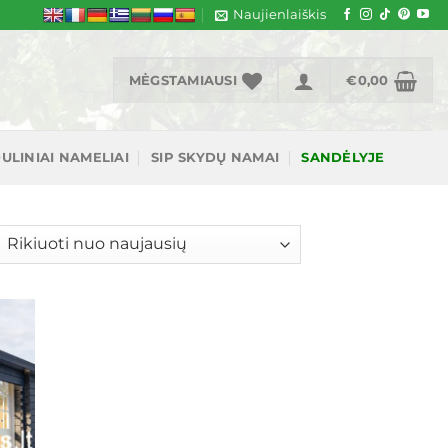
Naujienlaiškis
MĖGSTAMIAUSI
€
0,00
ULINIAI NAMELIAI
SIP SKYDŲ NAMAI
SANDĖLYJE
šiuojama
gal
jausią
ias