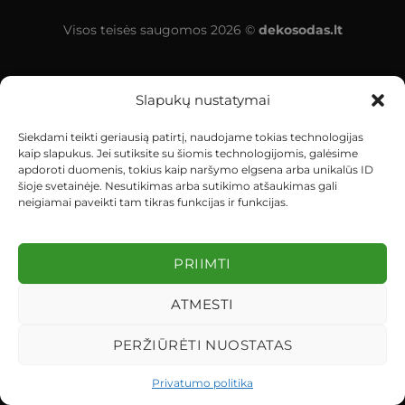
Visos teisės saugomos 2026 ©
dekosodas.lt
Slapukų nustatymai
Siekdami teikti geriausią patirtį, naudojame tokias technologijas
kaip slapukus. Jei sutiksite su šiomis technologijomis, galėsime
apdoroti duomenis, tokius kaip naršymo elgsena arba unikalūs ID
šioje svetainėje. Nesutikimas arba sutikimo atšaukimas gali
neigiamai paveikti tam tikras funkcijas ir funkcijas.
PRIIMTI
ATMESTI
PERŽIŪRĖTI NUOSTATAS
Privatumo politika