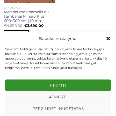
SANDĖLYJE
Medinis sodo namelis du
kambariai Minero Plus
600×300 cm (40 mm)
Original
Current
€
4.690,00
€
3.690,00
price
price
was:
is:
Į KREPŠELĮ
€4.690,00.
€3.690,00.
Slapukų nustatymai
Siekdami teikti geriausią patirtį, naudojame tokias technologijas
kaip slapukus. Jei sutiksite su šiomis technologijomis, galėsime
apdoroti duomenis, tokius kaip naršymo elgsena arba unikalūs ID
šioje svetainėje. Nesutikimas arba sutikimo atšaukimas gali
neigiamai paveikti tam tikras funkcijas ir funkcijas.
KONTAKTAI
INDIVIDUALŪS PROJEKTAI
MOKĖJIMAS LIZINGU
PIRKIMO TAISYKLĖS
PRISTATYMAS
KEITIMAS IR GRĄŽINIMAS
PRIVATUMO POLITIKA
PRIIMTI
Visos teisės saugomos 2026 ©
dekosodas.lt
ATMESTI
PERŽIŪRĖTI NUOSTATAS