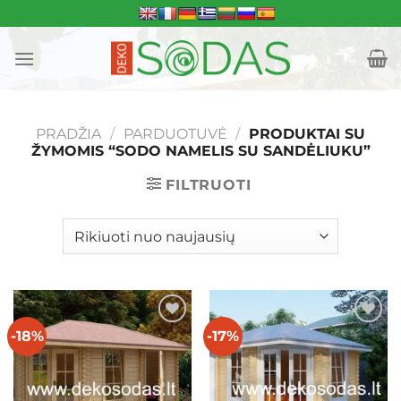
Skip
to
content
PRADŽIA
/
PARDUOTUVĖ
/
PRODUKTAI SU
ŽYMOMIS “SODO NAMELIS SU SANDĖLIUKU”
FILTRUOTI
-18%
-17%
Mėgstamiausias
Mėgstamiausias