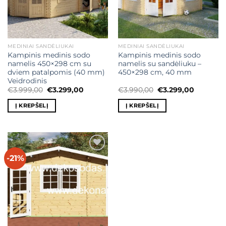
MEDINIAI SANDĖLIUKAI
MEDINIAI SANDĖLIUKAI
Kampinis medinis sodo
Kampinis medinis sodo
namelis 450×298 cm su
namelis su sandėliuku –
dviem patalpomis (40 mm)
450×298 cm, 40 mm
Veidrodinis
Original
Current
Original
Current
€
3.999,00
€
3.299,00
€
3.990,00
€
3.299,00
price
price
price
price
was:
is:
was:
is:
Į KREPŠELĮ
Į KREPŠELĮ
€3.999,00.
€3.299,00.
€3.990,00.
€3.299,0
-21%
Mėgstamiausias