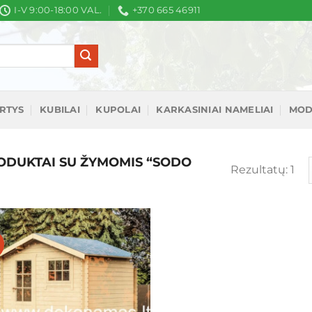
I-V 9:00-18:00 VAL.
+370 665 46911
IRTYS
KUBILAI
KUPOLAI
KARKASINIAI NAMELIAI
MOD
DUKTAI SU ŽYMOMIS “SODO
Rezultatų: 1
%
Mėgstamiausias