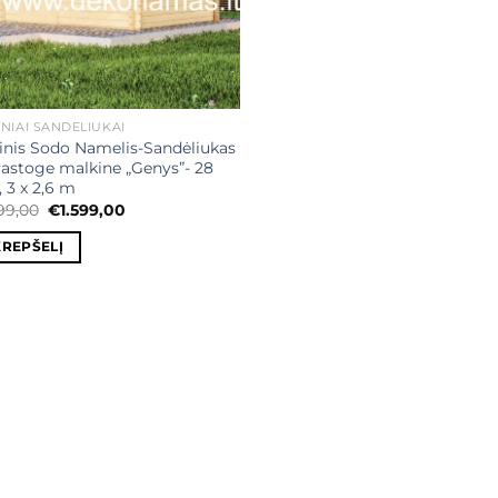
NIAI SANDĖLIUKAI
nis Sodo Namelis-Sandėliukas
astoge malkine „Genys”- 28
3 x 2,6 m
Original
Current
799,00
€
1.599,00
price
price
was:
is:
KREPŠELĮ
€1.799,00.
€1.599,00.