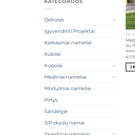
KATEGORIJOS
Dekoras
Įgyvendinti Projektai
MEDI
Medi
Karkasiniai nameliai
Su P
mm, 
Kubilai
€
1.
Kupolai
Į 
Mediniai nameliai
Moduliniai nameliai
Pirtys
Sandėlyje
SIP skydų namai
Skardiniai gaminiai