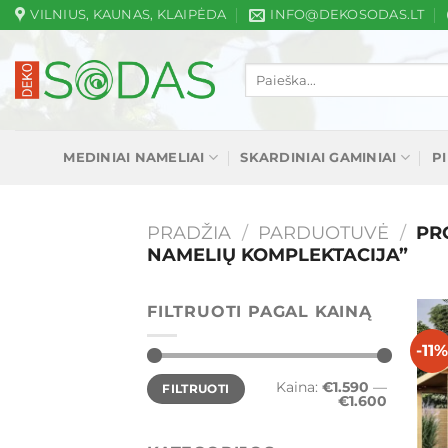
Skip
VILNIUS, KAUNAS, KLAIPĖDA
INFO@DEKOSODAS.LT
to
content
Ieškoti:
MEDINIAI NAMELIAI
SKARDINIAI GAMINIAI
P
PRADŽIA
/
PARDUOTUVĖ
/
PRO
NAMELIŲ KOMPLEKTACIJA”
FILTRUOTI PAGAL KAINĄ
-11
Min
Maks
Kaina:
€1.590
—
FILTRUOTI
kaina
kaina
€1.600