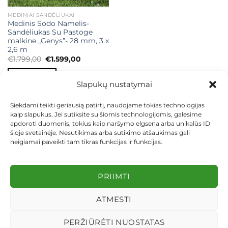
MEDINIAI SANDĖLIUKAI
Medinis Sodo Namelis-
Sandėliukas Su Pastoge
malkine „Genys”- 28 mm, 3 x
2,6 m
Original
Current
€
1.799,00
€
1.599,00
price
price
was:
is:
Į KREPŠELĮ
€1.799,00.
€1.599,00.
Slapukų nustatymai
Siekdami teikti geriausią patirtį, naudojame tokias technologijas
kaip slapukus. Jei sutiksite su šiomis technologijomis, galėsime
apdoroti duomenis, tokius kaip naršymo elgsena arba unikalūs ID
šioje svetainėje. Nesutikimas arba sutikimo atšaukimas gali
neigiamai paveikti tam tikras funkcijas ir funkcijas.
KONTAKTAI
INDIVIDUALŪS PROJEKTAI
MOKĖJIMAS LIZINGU
PIRKIMO TAISYKLĖS
PRISTATYMAS
KEITIMAS IR GRĄŽINIMAS
PRIVATUMO POLITIKA
PRIIMTI
Visos teisės saugomos 2026 ©
dekosodas.lt
ATMESTI
PERŽIŪRĖTI NUOSTATAS