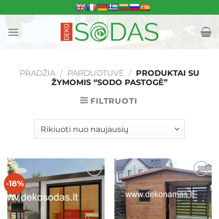
Skip
to
content
PRADŽIA
/
PARDUOTUVĖ
/
PRODUKTAI SU
ŽYMOMIS “SODO PASTOGĖ”
FILTRUOTI
-18%
Mėgstamiausias
Mėgstamiausias