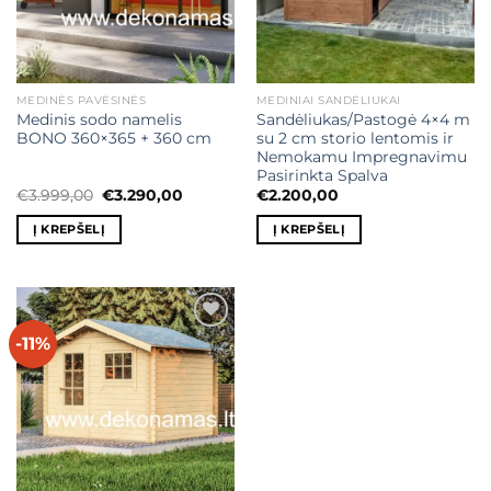
MEDINĖS PAVĖSINĖS
MEDINIAI SANDĖLIUKAI
Medinis sodo namelis
Sandėliukas/Pastogė 4×4 m
BONO 360×365 + 360 cm
su 2 cm storio lentomis ir
Nemokamu Impregnavimu
Pasirinkta Spalva
Original
Current
€
3.999,00
€
3.290,00
€
2.200,00
price
price
was:
is:
Į KREPŠELĮ
Į KREPŠELĮ
€3.999,00.
€3.290,00.
-11%
Mėgstamiausias