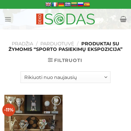
Skip
to
content
PRADŽIA
/
PARDUOTUVĖ
/
PRODUKTAI SU
ŽYMOMIS “SPORTO PASIEKIMŲ EKSPOZICIJA”
FILTRUOTI
-11%
Mėgstamiausias