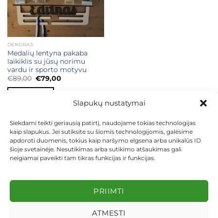
DEKORAS
Medalių lentyna pakaba
laikiklis su jūsų norimu
vardu ir sporto motyvu
Original
Current
€
89,00
€
79,00
price
price
was:
is:
Į KREPŠELĮ
€89,00.
€79,00.
Slapukų nustatymai
Siekdami teikti geriausią patirtį, naudojame tokias technologijas
kaip slapukus. Jei sutiksite su šiomis technologijomis, galėsime
apdoroti duomenis, tokius kaip naršymo elgsena arba unikalūs ID
šioje svetainėje. Nesutikimas arba sutikimo atšaukimas gali
neigiamai paveikti tam tikras funkcijas ir funkcijas.
KONTAKTAI
INDIVIDUALŪS PROJEKTAI
MOKĖJIMAS LIZINGU
PIRKIMO TAISYKLĖS
PRISTATYMAS
KEITIMAS IR GRĄŽINIMAS
PRIVATUMO POLITIKA
PRIIMTI
Visos teisės saugomos 2026 ©
dekosodas.lt
ATMESTI