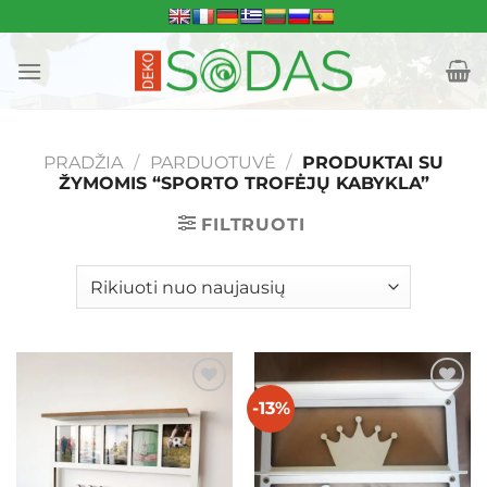
Skip
to
content
PRADŽIA
/
PARDUOTUVĖ
/
PRODUKTAI SU
ŽYMOMIS “SPORTO TROFĖJŲ KABYKLA”
FILTRUOTI
-13%
Mėgstamiausias
Mėgstamiausias