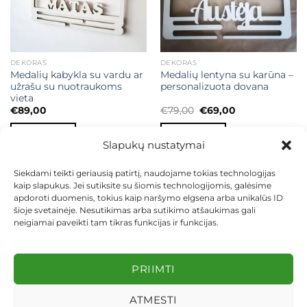
DEKORAS
DEKORAS
Medalių kabykla su vardu ar
Medalių lentyna su karūna –
užrašu su nuotraukoms
personalizuota dovana
vieta
Original
Current
€
89,00
€
79,00
€
69,00
price
price
was:
is:
Į KREPŠELĮ
Į KREPŠELĮ
€79,00.
€69,00.
Slapukų nustatymai
Siekdami teikti geriausią patirtį, naudojame tokias technologijas
kaip slapukus. Jei sutiksite su šiomis technologijomis, galėsime
apdoroti duomenis, tokius kaip naršymo elgsena arba unikalūs ID
šioje svetainėje. Nesutikimas arba sutikimo atšaukimas gali
neigiamai paveikti tam tikras funkcijas ir funkcijas.
KONTAKTAI
INDIVIDUALŪS PROJEKTAI
MOKĖJIMAS LIZINGU
PIRKIMO TAISYKLĖS
PRISTATYMAS
KEITIMAS IR GRĄŽINIMAS
PRIVATUMO POLITIKA
PRIIMTI
Visos teisės saugomos 2026 ©
dekosodas.lt
ATMESTI