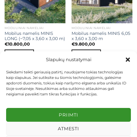
MODULINIAI NAMELIAI
MODULINIAI NAMELIAI
Mobilus namelis MINIS
Mobilus namelis MINIS 6,05
LONG (~7,05 x 3,60 x 3,00 m)
x 3,60 x 3,00 m
€
10.800,00
€
9.800,00
Į KREPŠELĮ
Į KREPŠELĮ
Slapukų nustatymai
Siekdami teikti geriausią patirtį, naudojame tokias technologijas
kaip slapukus. Jei sutiksite su šiomis technologijomis, galėsime
apdoroti duomenis, tokius kaip naršymo elgsena arba unikalūs ID
šioje svetainėje. Nesutikimas arba sutikimo atšaukimas gali
neigiamai paveikti tam tikras funkcijas ir funkcijas.
KONTAKTAI
INDIVIDUALŪS PROJEKTAI
MOKĖJIMAS LIZINGU
PIRKIMO TAISYKLĖS
PRISTATYMAS
KEITIMAS IR GRĄŽINIMAS
PRIVATUMO POLITIKA
PRIIMTI
Visos teisės saugomos 2026 ©
dekosodas.lt
ATMESTI