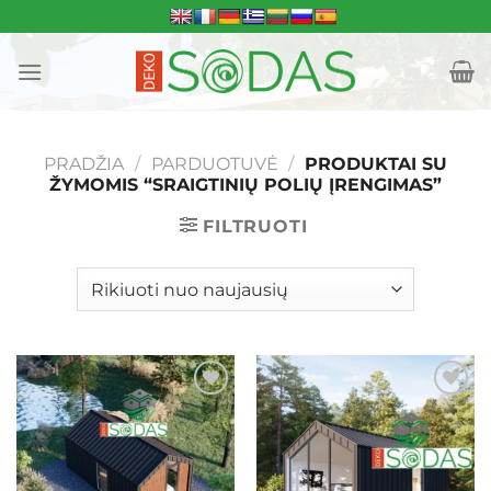
Skip
to
content
PRADŽIA
/
PARDUOTUVĖ
/
PRODUKTAI SU
ŽYMOMIS “SRAIGTINIŲ POLIŲ ĮRENGIMAS”
FILTRUOTI
Mėgstamiausias
Mėgstamiausias