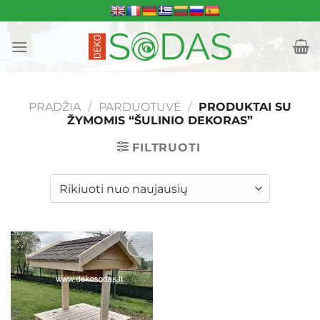
Skip
to
content
PRADŽIA
/
PARDUOTUVĖ
/
PRODUKTAI SU
ŽYMOMIS “ŠULINIO DEKORAS”
FILTRUOTI
Mėgstamiausias