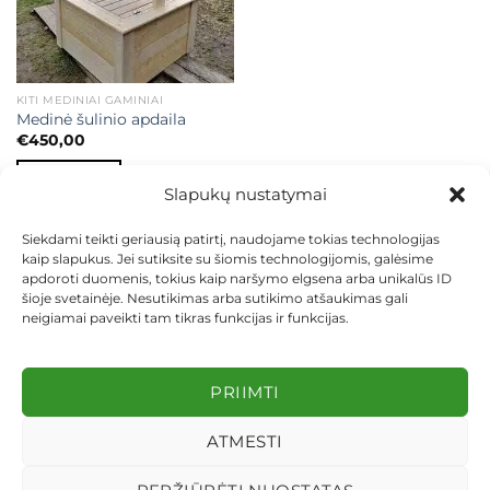
KITI MEDINIAI GAMINIAI
Medinė šulinio apdaila
€
450,00
Į KREPŠELĮ
Slapukų nustatymai
Siekdami teikti geriausią patirtį, naudojame tokias technologijas
kaip slapukus. Jei sutiksite su šiomis technologijomis, galėsime
apdoroti duomenis, tokius kaip naršymo elgsena arba unikalūs ID
šioje svetainėje. Nesutikimas arba sutikimo atšaukimas gali
neigiamai paveikti tam tikras funkcijas ir funkcijas.
KONTAKTAI
INDIVIDUALŪS PROJEKTAI
MOKĖJIMAS LIZINGU
PIRKIMO TAISYKLĖS
PRISTATYMAS
KEITIMAS IR GRĄŽINIMAS
PRIVATUMO POLITIKA
PRIIMTI
Visos teisės saugomos 2026 ©
dekosodas.lt
ATMESTI