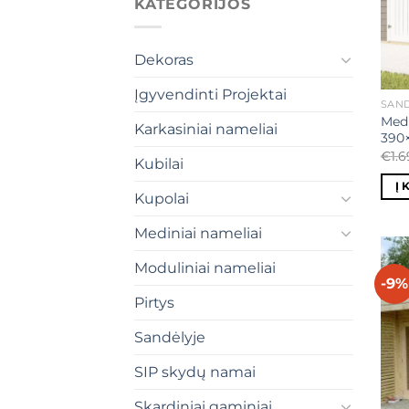
KATEGORIJOS
Dekoras
Įgyvendinti Projektai
SAND
Medi
Karkasiniai nameliai
390
€
1.
Kubilai
Į 
Kupolai
Mediniai nameliai
Moduliniai nameliai
-9%
Pirtys
Sandėlyje
SIP skydų namai
Skardiniai gaminiai