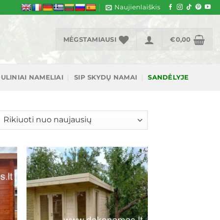
Naujienlaiškis
MĖGSTAMIAUSI
€
0,00
ULINIAI NAMELIAI
SIP SKYDŲ NAMAI
SANDĖLYJE
šiuojama
gal
jausią
ias
Mėgstamiausias