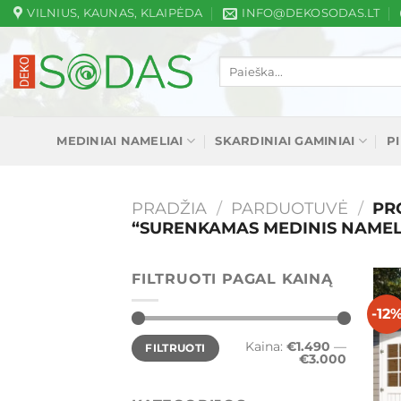
Skip
VILNIUS, KAUNAS, KLAIPĖDA
INFO@DEKOSODAS.LT
to
content
Ieškoti:
MEDINIAI NAMELIAI
SKARDINIAI GAMINIAI
P
PRADŽIA
/
PARDUOTUVĖ
/
PRO
“SURENKAMAS MEDINIS NAMEL
FILTRUOTI PAGAL KAINĄ
-12
Min
Maks
Kaina:
€1.490
—
FILTRUOTI
kaina
kaina
€3.000