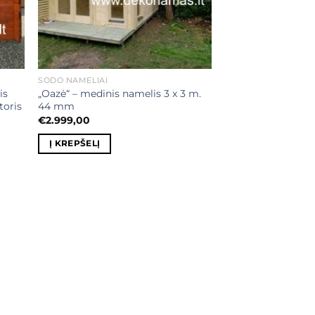
SODO NAMELIAI
is
„Oazė“ – medinis namelis 3 x 3 m.
toris
44 mm
€
2.999,00
Į KREPŠELĮ