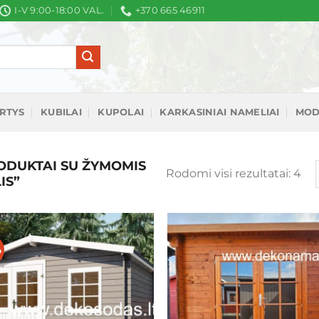
I-V 9:00-18:00 VAL.
+370 665 46911
IRTYS
KUBILAI
KUPOLAI
KARKASINIAI NAMELIAI
MOD
DUKTAI SU ŽYMOMIS
Rū
Rodomi visi rezultatai: 4
IS”
pa
nau
%
Mėgstamiausias
Mėgstamiaus