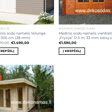
ĖLYJE
MEDINIAI SANDĖLIUKAI
nis sodo namelis Volungė
Medinis sodo namelis vienšlait
×300 cm (28 mm)
„Fryzija“ 3×3 m, 33 mm sienų s
Original
Current
699,00
€
1.490,00
€
1.590,00
price
price
was:
is:
KREPŠELĮ
Į KREPŠELĮ
€1.699,00.
€1.490,00.
Mėgstamiausias