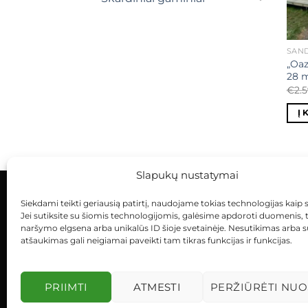
SAND
„Oaz
28 
€
2.
Į 
Slapukų nustatymai
Siekdami teikti geriausią patirtį, naudojame tokias technologijas kaip 
KONTAKTAI
INDIVIDUALŪS PROJEKTAI
Jei sutiksite su šiomis technologijomis, galėsime apdoroti duomenis, 
naršymo elgsena arba unikalūs ID šioje svetainėje. Nesutikimas arba 
atšaukimas gali neigiamai paveikti tam tikras funkcijas ir funkcijas.
PRIIMTI
ATMESTI
PERŽIŪRĖTI NUO