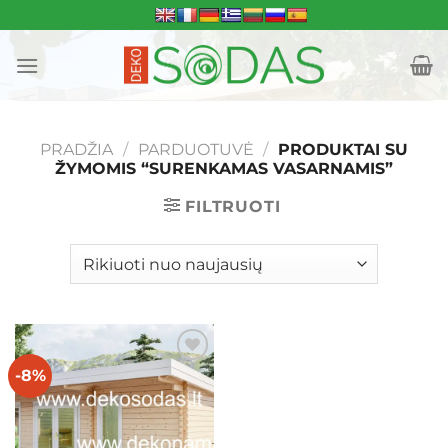
Skip
to
content
PRADŽIA
/
PARDUOTUVĖ
/
PRODUKTAI SU
ŽYMOMIS “SURENKAMAS VASARNAMIS”
FILTRUOTI
-8%
Mėgstamiausias