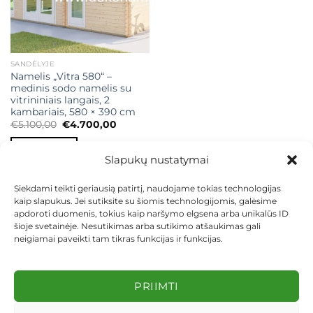
SANDĖLYJE
Namelis „Vitra 580“ –
medinis sodo namelis su
vitrininiais langais, 2
kambariais, 580 × 390 cm
Original
Current
€
5.100,00
€
4.700,00
price
price
was:
is:
Į KREPŠELĮ
€5.100,00.
€4.700,00.
Slapukų nustatymai
Siekdami teikti geriausią patirtį, naudojame tokias technologijas
kaip slapukus. Jei sutiksite su šiomis technologijomis, galėsime
apdoroti duomenis, tokius kaip naršymo elgsena arba unikalūs ID
šioje svetainėje. Nesutikimas arba sutikimo atšaukimas gali
neigiamai paveikti tam tikras funkcijas ir funkcijas.
KONTAKTAI
INDIVIDUALŪS PROJEKTAI
MOKĖJIMAS LIZINGU
PIRKIMO TAISYKLĖS
PRISTATYMAS
KEITIMAS IR GRĄŽINIMAS
PRIVATUMO POLITIKA
PRIIMTI
Visos teisės saugomos 2026 ©
dekosodas.lt