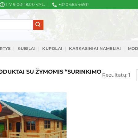
I-V 9:00-18:00 VAL.
+370 665 46911
IRTYS
KUBILAI
KUPOLAI
KARKASINIAI NAMELIAI
MOD
DUKTAI SU ŽYMOMIS “SURINKIMO
Rezultatų: 1
Mėgstamiausias