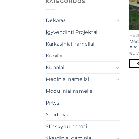
KATEGORIJOS
Dekoras
Įgyvendinti Projektai
MEDI
Medi
Karkasiniai nameliai
Akci
€
9.
Kubilai
Į 
Kupolai
Mediniai nameliai
Moduliniai nameliai
Pirtys
Sandėlyje
SIP skydų namai
Skardiniai gaminiai