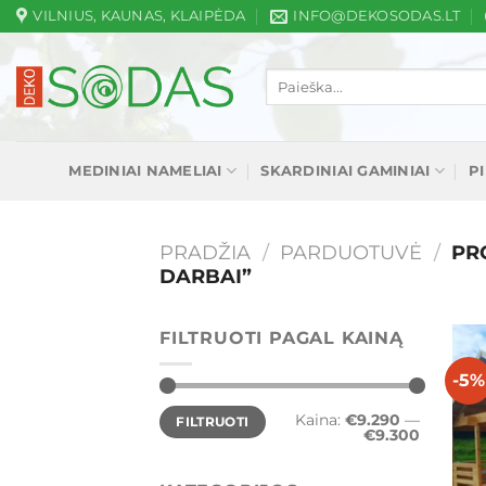
Skip
VILNIUS, KAUNAS, KLAIPĖDA
INFO@DEKOSODAS.LT
to
content
Ieškoti:
MEDINIAI NAMELIAI
SKARDINIAI GAMINIAI
P
PRADŽIA
/
PARDUOTUVĖ
/
PRO
DARBAI”
FILTRUOTI PAGAL KAINĄ
-5%
Min
Maks
Kaina:
€9.290
—
FILTRUOTI
kaina
kaina
€9.300