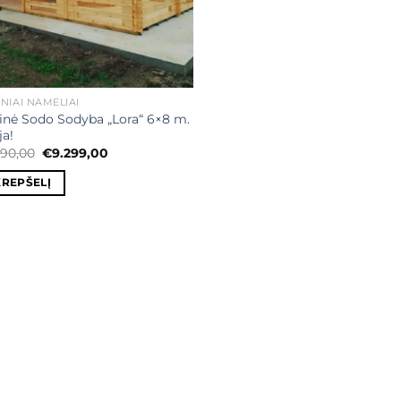
NIAI NAMELIAI
nė Sodo Sodyba „Lora“ 6×8 m.
ja!
Original
Current
790,00
€
9.299,00
price
price
was:
is:
KREPŠELĮ
€9.790,00.
€9.299,00.