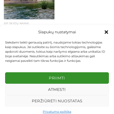
SIP SKYDŲ NAMAI
Nabu Projektas 45:
Slapukų nustatymai
Universalus SIP Skydinis
Namas Minimalistinio
Gyvenimo Mėgėjams
Siekdami teikti geriausią patirtį, naudojame tokias technologijas
€
10.224,00
kaip slapukus. Jei sutiksite su šiomis technologijomis, galėsime
apdoroti duomenis, tokius kaip naršymo elgsena arba unikalūs ID
Į KREPŠELĮ
šioje svetainėje. Nesutikimas arba sutikimo atšaukimas gali
neigiamai paveikti tam tikras funkcijas ir funkcijas.
PRIIMTI
ATMESTI
KONTAKTAI
INDIVIDUALŪS PROJEKTAI
MOKĖJIMAS LIZINGU
PIRKIMO TAISYKLĖS
PRISTATYMAS
KEITIMAS IR GRĄŽINIMAS
PRIVATUMO POLITIKA
PERŽIŪRĖTI NUOSTATAS
Visos teisės saugomos 2026 ©
dekosodas.lt
Privatumo politika