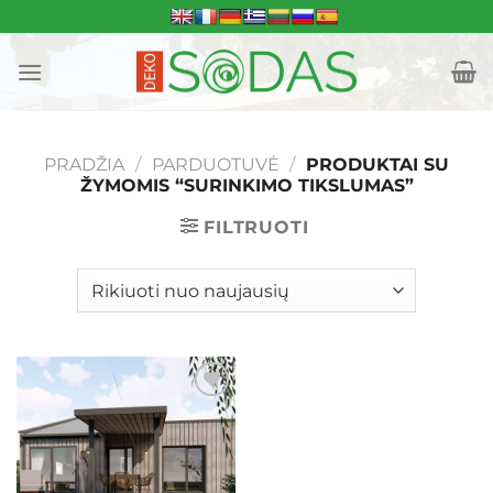
Skip
to
content
PRADŽIA
/
PARDUOTUVĖ
/
PRODUKTAI SU
ŽYMOMIS “SURINKIMO TIKSLUMAS”
FILTRUOTI
Mėgstamiausias