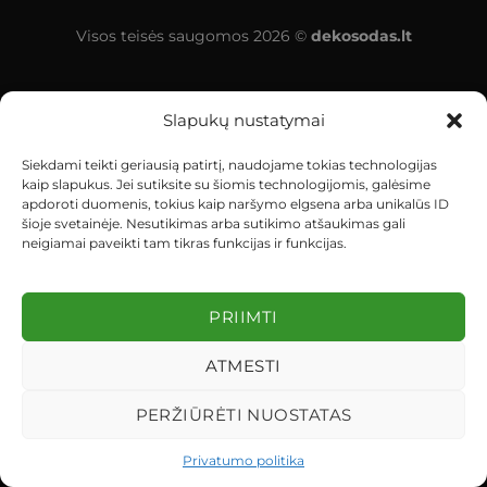
Visos teisės saugomos 2026 ©
dekosodas.lt
Slapukų nustatymai
Siekdami teikti geriausią patirtį, naudojame tokias technologijas
kaip slapukus. Jei sutiksite su šiomis technologijomis, galėsime
apdoroti duomenis, tokius kaip naršymo elgsena arba unikalūs ID
šioje svetainėje. Nesutikimas arba sutikimo atšaukimas gali
neigiamai paveikti tam tikras funkcijas ir funkcijas.
PRIIMTI
ATMESTI
PERŽIŪRĖTI NUOSTATAS
Privatumo politika