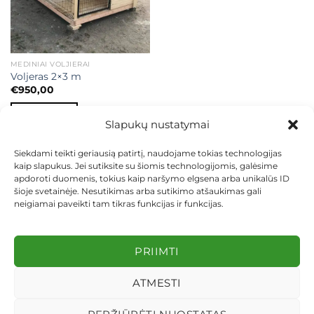
MEDINIAI VOLJIERAI
Voljeras 2×3 m
€
950,00
Į KREPŠELĮ
Slapukų nustatymai
Siekdami teikti geriausią patirtį, naudojame tokias technologijas
kaip slapukus. Jei sutiksite su šiomis technologijomis, galėsime
apdoroti duomenis, tokius kaip naršymo elgsena arba unikalūs ID
šioje svetainėje. Nesutikimas arba sutikimo atšaukimas gali
neigiamai paveikti tam tikras funkcijas ir funkcijas.
KONTAKTAI
INDIVIDUALŪS PROJEKTAI
MOKĖJIMAS LIZINGU
PIRKIMO TAISYKLĖS
PRISTATYMAS
KEITIMAS IR GRĄŽINIMAS
PRIVATUMO POLITIKA
PRIIMTI
Visos teisės saugomos 2026 ©
dekosodas.lt
ATMESTI