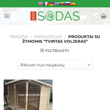
Skip
to
content
PRADŽIA
/
PARDUOTUVĖ
/
PRODUKTAI SU
ŽYMOMIS “TVIRTAS VOLJERAS”
FILTRUOTI
Mėgstamiausias