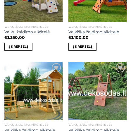
VAIKŲ ŽAIDIMO AIKŠTELĖS
VAIKŲ ŽAIDIMO AIKŠTELĖS
Vaikų žaidimo aikštelė
Vaikiška žaidimo aikštelė
€
1.350,00
€
1.100,00
Į KREPŠELĮ
Į KREPŠELĮ
Mėgstamiausias
Mėgstamiausias
VAIKŲ ŽAIDIMO AIKŠTELĖS
VAIKŲ ŽAIDIMO AIKŠTELĖS
Vaikiška žaidimo aikštelė
Vaikiška žaidimo aikštelė