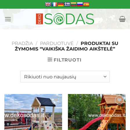
Skip
to
content
PRADŽIA
/
PARDUOTUVĖ
/
PRODUKTAI SU
ŽYMOMIS “VAIKIŠKA ŽAIDIMO AIKŠTELĖ”
FILTRUOTI
Mėgstamiausias
Mėgstamiausias