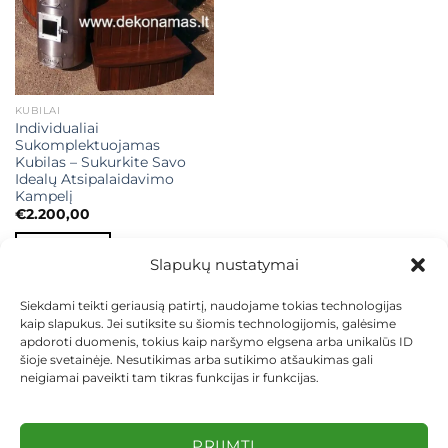
KUBILAI
Individualiai
Sukomplektuojamas
Kubilas – Sukurkite Savo
Idealų Atsipalaidavimo
Kampelį
€
2.200,00
Į KREPŠELĮ
Slapukų nustatymai
Siekdami teikti geriausią patirtį, naudojame tokias technologijas
kaip slapukus. Jei sutiksite su šiomis technologijomis, galėsime
apdoroti duomenis, tokius kaip naršymo elgsena arba unikalūs ID
šioje svetainėje. Nesutikimas arba sutikimo atšaukimas gali
neigiamai paveikti tam tikras funkcijas ir funkcijas.
KONTAKTAI
INDIVIDUALŪS PROJEKTAI
MOKĖJIMAS LIZINGU
PIRKIMO TAISYKLĖS
PRISTATYMAS
KEITIMAS IR GRĄŽINIMAS
PRIVATUMO POLITIKA
PRIIMTI