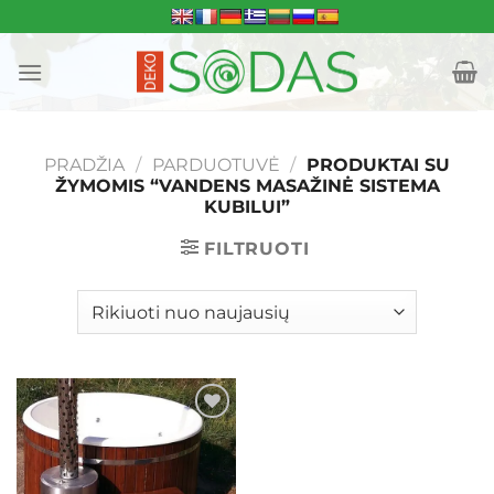
Skip
to
content
PRADŽIA
/
PARDUOTUVĖ
/
PRODUKTAI SU
ŽYMOMIS “VANDENS MASAŽINĖ SISTEMA
KUBILUI”
FILTRUOTI
Mėgstamiausias