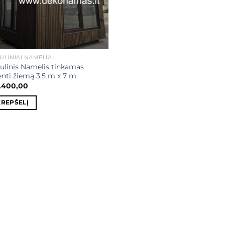
LINIAI NAMELIAI
linis Namelis tinkamas
nti žiemą 3,5 m x 7 m
.400,00
KREPŠELĮ