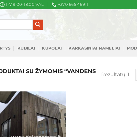
I-V 9:00-18:00 VAL.
+370 665 46911
IRTYS
KUBILAI
KUPOLAI
KARKASINIAI NAMELIAI
MOD
DUKTAI SU ŽYMOMIS “VANDENS
Rezultatų: 1
Mėgstamiausias