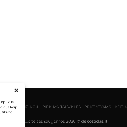
slapukus.
MOKĖJIMAS LIZINGU
PIRKIMO TAISYKLĖS
PRISTATYMAS
KEITI
tokius kaip
sutikimo
Visos teisės saugomos 2026 ©
dekosodas.lt