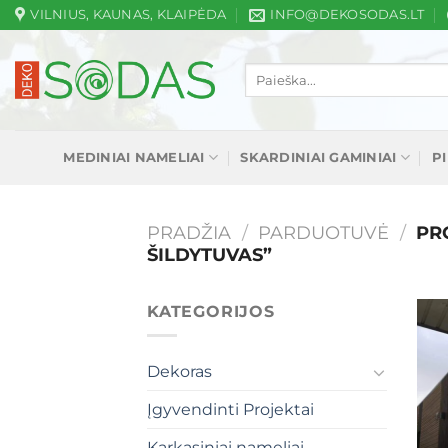
Skip
VILNIUS, KAUNAS, KLAIPĖDA
INFO@DEKOSODAS.LT
to
content
Ieškoti:
MEDINIAI NAMELIAI
SKARDINIAI GAMINIAI
P
PRADŽIA
/
PARDUOTUVĖ
/
PRO
ŠILDYTUVAS”
KATEGORIJOS
Dekoras
Įgyvendinti Projektai
Karkasiniai nameliai