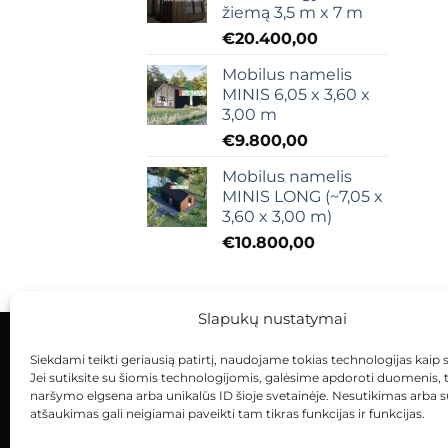
žiemą 3,5 m x 7 m
€
20.400,00
Mobilus namelis
MINIS 6,05 x 3,60 x
3,00 m
€
9.800,00
Mobilus namelis
MINIS LONG (~7,05 x
3,60 x 3,00 m)
€
10.800,00
Slapukų nustatymai
Siekdami teikti geriausią patirtį, naudojame tokias technologijas kaip 
KONTAKTAI
INDIVIDUALŪS PROJEKTAI
Jei sutiksite su šiomis technologijomis, galėsime apdoroti duomenis, 
naršymo elgsena arba unikalūs ID šioje svetainėje. Nesutikimas arba 
atšaukimas gali neigiamai paveikti tam tikras funkcijas ir funkcijas.