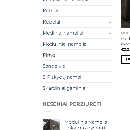
Kubilai
Kupolai
Mediniai nameliai
MODU
Modu
gyve
Moduliniai nameliai
€
20
Pirtys
Į 
Sandėlyje
SIP skydų namai
Skardiniai gaminiai
NESENIAI PERŽIŪRĖTI
Modulinis Namelis
tinkamas gyventi