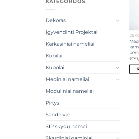
KATEGORIJOS
Dekoras
Įgyvendinti Projektai
DEK
Meda
Karkasiniai nameliai
kamu
pers
Kubilai
€
79
Kupolai
Į 
Mediniai nameliai
Moduliniai nameliai
Pirtys
Sandėlyje
SIP skydų namai
Skardiniai gaminiai