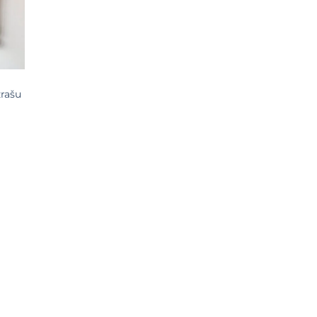
žrašu