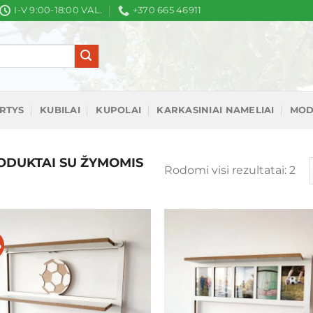
I-V 9:00-18:00 VAL.
+370 665 46911
IRTYS
KUBILAI
KUPOLAI
KARKASINIAI NAMELIAI
MOD
DUKTAI SU ŽYMOMIS
Rū
Rodomi visi rezultatai: 2
pa
nau
%
Mėgstamiausias
Mėgstamiaus