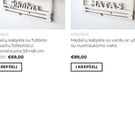
ORAS
DEKORAS
lių kabykla su futbolo
Medalių kabykla su vardu ar u
oliu fotbolistui
su nuotraukoms vieta
onalizuota 59×48 cm.
Original
Current
,00
€
69,00
€
89,00
price
price
was:
is:
KREPŠELĮ
Į KREPŠELĮ
€79,00.
€69,00.