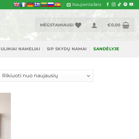
Naujienlaiškis
MĖGSTAMIAUSI
€
0,00
ULINIAI NAMELIAI
SIP SKYDŲ NAMAI
SANDĖLYJE
šiuojama
gal
jausią
ias