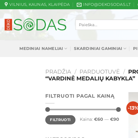
Skip
VILNIUS, KAUNAS, KLAIPĖDA
INFO@DEKOSODAS.LT
to
content
Ieškoti:
MEDINIAI NAMELIAI
SKARDINIAI GAMINIAI
P
PRADŽIA
/
PARDUOTUVĖ
/
PRO
“VARDINĖ MEDALIŲ KABYKLA”
FILTRUOTI PAGAL KAINĄ
-13
Min
Maks
Kaina:
€60
—
€90
FILTRUOTI
kaina
kaina