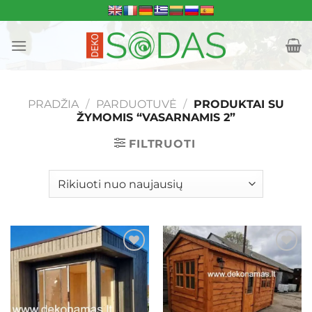
Skip
to
content
PRADŽIA
/
PARDUOTUVĖ
/
PRODUKTAI SU
ŽYMOMIS “VASARNAMIS 2”
FILTRUOTI
Mėgstamiausias
Mėgstamiausias