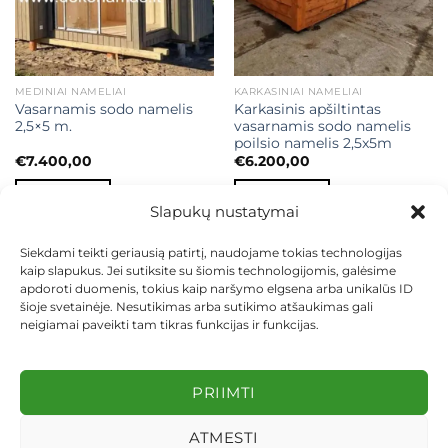
MEDINIAI NAMELIAI
KARKASINIAI NAMELIAI
Vasarnamis sodo namelis
Karkasinis apšiltintas
2,5×5 m.
vasarnamis sodo namelis
poilsio namelis 2,5x5m
€
7.400,00
€
6.200,00
Į KREPŠELĮ
Į KREPŠELĮ
Slapukų nustatymai
Siekdami teikti geriausią patirtį, naudojame tokias technologijas
kaip slapukus. Jei sutiksite su šiomis technologijomis, galėsime
apdoroti duomenis, tokius kaip naršymo elgsena arba unikalūs ID
šioje svetainėje. Nesutikimas arba sutikimo atšaukimas gali
neigiamai paveikti tam tikras funkcijas ir funkcijas.
KONTAKTAI
INDIVIDUALŪS PROJEKTAI
MOKĖJIMAS LIZINGU
PIRKIMO TAISYKLĖS
PRISTATYMAS
KEITIMAS IR GRĄŽINIMAS
PRIVATUMO POLITIKA
PRIIMTI
Visos teisės saugomos 2026 ©
dekosodas.lt
ATMESTI