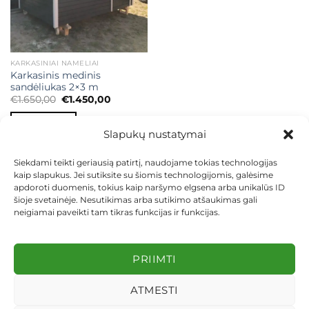
KARKASINIAI NAMELIAI
Karkasinis medinis
sandėliukas 2×3 m
Original
Current
€
1.650,00
€
1.450,00
price
price
was:
is:
Į KREPŠELĮ
€1.650,00.
€1.450,00.
Slapukų nustatymai
Siekdami teikti geriausią patirtį, naudojame tokias technologijas
kaip slapukus. Jei sutiksite su šiomis technologijomis, galėsime
apdoroti duomenis, tokius kaip naršymo elgsena arba unikalūs ID
šioje svetainėje. Nesutikimas arba sutikimo atšaukimas gali
neigiamai paveikti tam tikras funkcijas ir funkcijas.
KONTAKTAI
INDIVIDUALŪS PROJEKTAI
MOKĖJIMAS LIZINGU
PIRKIMO TAISYKLĖS
PRISTATYMAS
KEITIMAS IR GRĄŽINIMAS
PRIVATUMO POLITIKA
PRIIMTI
Visos teisės saugomos 2026 ©
dekosodas.lt
ATMESTI