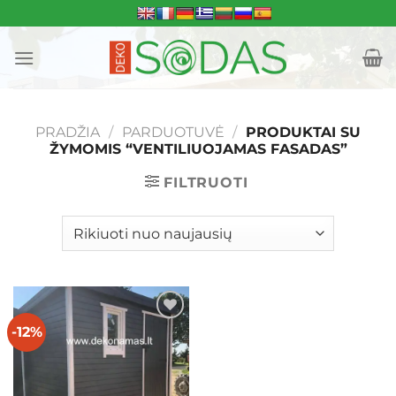
Skip
to
content
PRADŽIA
/
PARDUOTUVĖ
/
PRODUKTAI SU
ŽYMOMIS “VENTILIUOJAMAS FASADAS”
FILTRUOTI
-12%
Mėgstamiausias